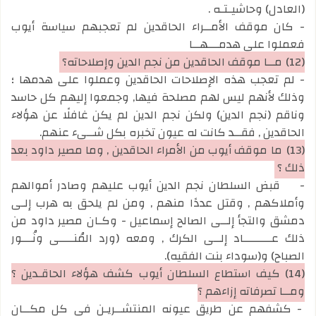
(العادل) وحاشيـتـه .
- كان موقف الأمــراء الحاقدين لم تعجبهم سياسة أيوب
فعملوا على هدمـــهــا
(12)
مــا موقف الحاقدين من نجم الدين وإصلاحاته؟
- لم تعجب هذه الإصلاحات الحاقدين وعملوا على هدمها ؛
وذلك لأنهم ليس لهم مصلحة فيها, وجمعوا إليهم كل حاسد
وناقم (نجم الدين) ولكن نجم الدين لم يكن غافلًا عن هؤلاء
الحاقدين , فقــد كانت له عيون تخبره بكل شــيء عنهم.
(13)
ما موقف أيوب من الأمراء الحاقدين , وما مصير داود بعد
ذلك ؟
-
قبض السلطان نجم الدين أيوب عليهم وصادر أموالهم
وأملاكهم , وقتل عددًا منهم , ومن لم يلحق به هرب إلـى
دمشق والتجأ إلــى الصالح إسماعيل -
وكـان مصير داود من
ذلك عــــــــاد إلــى الكرك , ومعه (ورد المُنــــى ونُـــور
الصباح) و(سوداء بنت الفقيه).
(14)
كيف استطاع السلطان أيوب كشف هؤلاء الحاقـدين ؟
ومــا تصرفاته إزاءهم ؟
- كشفهم عن طريق عيونه المنتشــريـن في كل مكــان