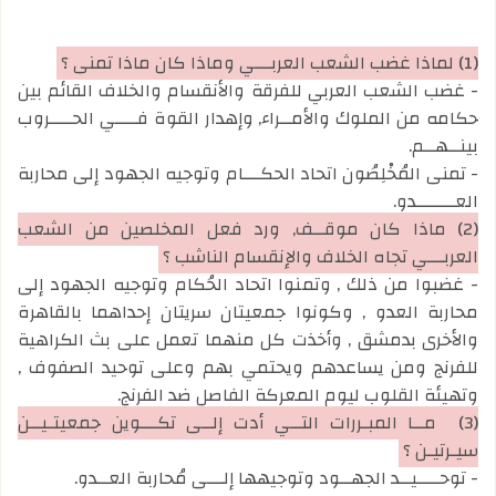
(1) لماذا غضب الشعب العربـــي وماذا كان ماذا تمنى ؟
- غضب الشعب العربي للفرقة والأنقسام والخلاف القائم بين
حكامه من الملوك والأمــراء, وإهدار القوة فــــي الحــــروب
بينــهــم.
- تمنى المُخْلِصُون اتحاد الحكـــام وتوجيه الجهود إلى محاربة
العـــــــدو.
(2) ماذا كان موقــف, ورد فعل المخلصين من الشعب
العربـــي تجاه الخلاف والإنقسام الناشب ؟
- غضبوا من ذلك , وتمنوا اتحاد الحُكام وتوجيه الجهود إلى
محاربة العدو , وكونوا جمعيتان سريتان إحداهما بالقاهرة
والأخرى بدمشق , وأخذت كل منهما تعمل على بث الكراهية
للفرنج ومن يساعدهم ويحتمي بهم وعلى توحيد الصفوف ,
وتهيئة القلوب ليوم المعركة الفاصل ضد الفرنج.
(3)
مــا المبـررات التــي أدت إلــى تكـــوين جمعيتـيــن
سيـرتيـن ؟
- توحــــيــد الجهــود وتوجيهها إلـــى مُحاربة العــدو.