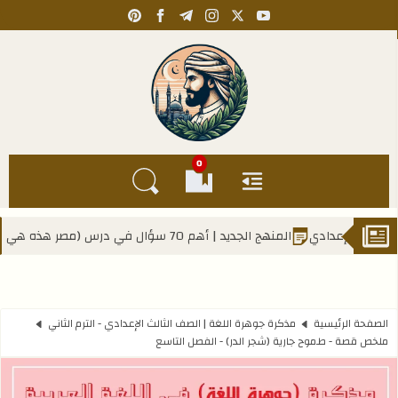
pinterest
facebook
telegram
instagram
youtube
x
Kahlawy Hassan
0
القائمة
العلامات المرجعية
البحث في المدونة
 الجديد | أهم 70 سؤال في درس (مصر هذه هي التي ستبقى) - للصف الأول الإعدادي
الصفحة الرئيسية
مذكرة جوهرة اللغة | الصف الثالث الإعدادي - الترم الثاني
ملخص قصة - طموح جارية (شجر الدر) - الفصل التاسع