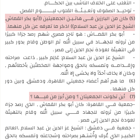
- التغلب على الخلاف الناشب بين الحكـــام.
- توحيــد الصفوف وتعـبـئــة القلوب ليـــــــوم الفصل.
(5) كان من البارزين فــي هاتـيـن الجمعيتين ((أبو بكر القماش,
الشيخ عز الدين بن عبد السلام)) اذكر ما تعرفه عن كل منهما.
-
أبو بكر القمــاش : هو تاجر مصري شهم رصد جزءًا كبيرًا
من ثروته للجهــاد في سبيل الله ثم الوطن وقام بدور كبير
في التهيئة لعودة نجم الدين إلى مصر .
-
الشيخ عز الدين بن عبد السلام: عَالٍم كبير , ذاعت صراحته
وإقــدامــه وتمسكه بالحق ومواجهة المخطئين بأخطائهم ,
وكان لا يخاف أحدًأ ولا يخشى إلا الله.
(6)
ما هم أهم أعضاء جمعيتي القاهرة, ودمشق, وبين دور
كل منهما .
(7)
أين تكونت الجمعيتان ؟ ومن أبرز من فيـــها ؟
-جمعية فــي القاهرة: كان أبو بكر القماش , الذي رصد جزاءَ
كبيرًا من ثروته للجهاد فــــي سبيل الله وقام بالتهيئة
لعودة نجم الدين إلى مصر .
- جمعية فــي دمشق : الشيخ عز الدين بن عبد السلام ,العالم
الكبيـر الذي عُرف وأُشتـهر بصراحته وشجاعته وتمسكه بالحق