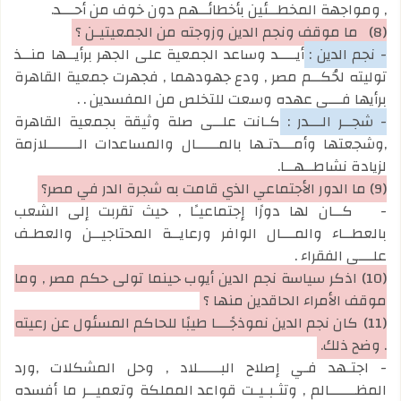
, ومواجهة المخطــئين بأخطائــهم دون خوف من أحـــد.
(8)
ما موقف ونجم الدين وزوجته من الجمعيتيـن ؟
- نجم الدين :
أيــــد وساعد الجمعية على الجهر برأيــها منــذ
توليته لحُكــم مصر , ودع جهودهما , فجهرت جمعية القاهرة
برأيها فـــي عهده وسعت للتخلص من المفسدين . .
- شجــر الـــدر :
كـانت علــى صلة وثيقة بجمعية القاهرة
,وشجعتها وأمـــدتـها بالمـــــال والمساعدات الـــــــلازمة
لزيادة نشاطــهــا.
(9) ما الدور الأجتماعي الذي قامت به شجرة الدر في مصر؟
-
كــان لها دورًا إجتماعيـًا , حيث تقربت إلى الشعب
بالعطــاء والمـــال الوافر ورعايــة المحتاجيــن والعطـف
علـــى الفقراء .
(10)
اذكر سياسة نجم الدين أيوب حينما تولى حكم مصر , وما
موقف الأمراء الحاقدين منها ؟
(11)
كان نجم الدين نموذجًـــا طيبًا للحاكم المسئول عن رعيته
. وضح ذلك.
- اجتـهد فـي إصلاح البـــــلاد , وحل المشكلات ,ورد
المظــــــالم , وتثـبـيـت قواعد المملكة وتعميــر ما أفسده