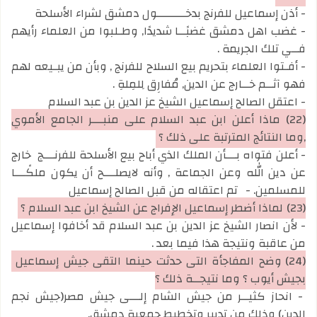
- أذن إسماعيل للفرنج بدخــــــــول دمشق لشراء الأسلحة
- غضب اهل دمشق غضبًــا شديدًا, وطـلبوا من العلماء رأيهم
فــي تلك الجريمة .
- أفـتوا العلماء بتحريم بيع السلاح للفرنج , وبأن من يبـيعه لهم
فهو آثــم خــارج عن الدين, مُفارِق لِلمِلةِ .
- اعتقل الصالح إسماعيل الشيخ عز الدين بن عبد السلام
(22)
ماذا أعلن ابن عبد السلام على منبـــر الجامع الأموي
,وما النتائج المترتبة على ذلك ؟
- أعلن فتواه بـــأن الملك الذي أباح بيع الأسلحة للفرنـــج خارج
عن دين الله وعن الجماعة , وأنه لايصلـــح أن يكون ملكًـــا
للمسلمين. -
تم اعتقاله من قبل الصالح إسماعيل
(23)
لماذا أضطر إسماعيل الإفراج عن الشيخ ابن عبد السلام ؟
- لأن انصار الشيخ عز الدين بن عبد السلام قد أخافوا إسماعيل
من عاقبة ونتيجة هذا فيما بعد .
(24)
وضح المفاجأة التي حدثت حينما التقى جيش إسماعيل
بجيش أيوب ؟ وما نتيجــة ذلك ؟
- انحاز كثيــر من جيش الشام إلـــى جيش مصر(جيش نجم
الدين) وذلك من تدبير وتخطيط جمعية دمشق.