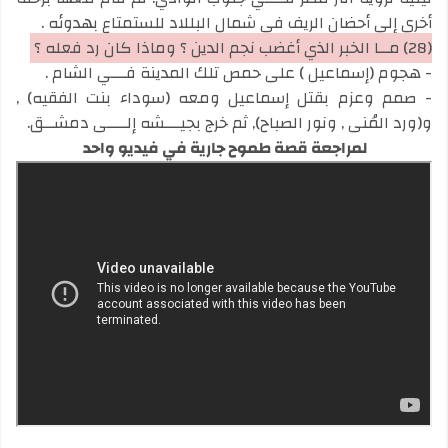
أخرى إلى أحضان الريف في شمال البللاد للستمتاع بهدوئه .
(28)
مــا الخبر الذي أغضب نجم الدين ؟ وماذا كان رد فعله ؟
- هجوم (إسماعيل ) على حمص تلك المدينة فـــي الشام .
- صمم وعزم بقتل إسماعيل ومعه (سوداء بنت الفقيه) ,
و(ورد المُنى , ونور الصباح), ثم خرج بجيـــشه إلــــى دمشــق.
لمراجعة قصة طموح جارية في فيديو واحد