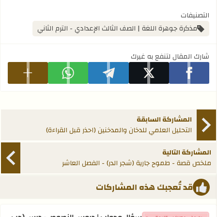
التصنيفات
مذكرة جوهرة اللغة | الصف الثالث الإعدادي - الترم الثاني
شارك المقال لتنفع به غيرك
شارك على facebook
شارك على x
شارك على telegram
شارك على whatsapp
عرض المزيد
المشاركة السابقة
التحليل العلمي للدخان والمدخنين (احذر قبل القراءة)
المشاركة التالية
ملخص قصة - طموح جارية (شجر الدر) - الفصل العاشر
قد تُعجبك هذه المشاركات