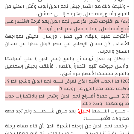
- ونتيجة ذلك هو انتصار جيش نجم الدين أيوب وقُتل الكثير من
الفرنج وأتباع إسماعيل , وهروبه إلـــى دمشق .
(25)
بم اقترحت شجر الدُر على نجم الدين بعد فرحة الانتصار على
أتباع أسماعيل , وما رد فعل نجم الدين أيوب ؟
-أقترحت عليه بالبقاء في مصر , وإرسال الجيش لمواجهة
الأعداء , لأن ميدان الإصلاح في مصر لايقل خطرا عن ميدان
السلاح والحرب .
- وكان رد فعل أيوب أن وافق (نجم الدين ) على أقتراحها
,وأرسل جيوشه تتبع انتصاراً بانتصار , فألتقت بجيش إسماعيل
والفرنج فحققت الأنتصار مرة أخرى .
(26)
ما الحدث الأليم الذي تعرض لــــه نجم الدين وشجر الدر ؟ ,
وكيف خفف نجم الدين عن زوجته ؟
(27)
فــي غمرة أفــراح نجم الدين وشجر الدر بالانتصارات حدث
ما يؤلمهما . وضح ذلك.
- مـــوت ابنـــهما
(خليل)
بعد مـرض شـــديــــد ولم تجد معه
محاولات الأطبـــــــــاء .
-وخفف نجم الدين عن زوجته (شجرة الدر) بأن قام معاه برحلة
نيلية لرؤية آثار مصر فــــي جنوب الوادي. ثم قام معها برحلة