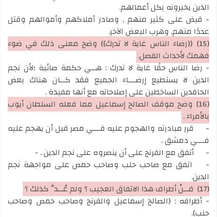
الذين يخبرونه بكل أعمالهم.
- قبض على كثير منهم , وصادر أملاكهم وأموالهم وقتل
عددًا منهم, وهرب البعض الآخر.
(15)
((رضاء الناس غاية لا تدرك)) وضح معنى ذلك في ضوء
فهمك لأحداث الفصل.
- رضا الناس حقًا غاية لا تدرك : هــي حكمة صائبة ؛لأن نجم
الدين لا يستطيع إرضـــاء الجميع فقد كــان هناك بعض
الحاقدين الساخطين على إصلاحاته مع أنها مفيدة .
(16)
وضح موقف الصالح إسماعيل مما فعله السلطان أيوب
بالأمراء .
-
قرر مبادرته والهجوم عليه فـــي مصر قبل أن يهجم عليه
فـــي دمشق .
-
أتفق مع الفرنج على أن ينصروه على نجم الدين . -
-
اتفق مع صاحب حلب وصاحب حمص على مواجهة نجم
الدين.
(17)
مَــنْ أطراف هذا الاتفاق العجيب ؟ ولم عُــدَّ كذلك ؟
- أطرافه : (الصالح إسماعيل والفرنج وصاحب حمص وصاحب
حلب).