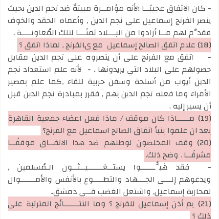
- كان الاتفاق عجيبًــا ؛لأنه مؤامــرة مبيتةٌ ضد نجم الدين بحيث
ينصر الفرنج إسماعيل على نجم الدين , وأعماه الحقد والخوف
فقدَّم لهم مــا أرادوا من البـــلاد ثمنًـــا لتلك المُعاونــــة .
(18)
علام اتفق الصالح إسماعيل مع ىالفرنج , لماذا اتفق ؟
-
اتفق مع الفرنج على أن ينصروه على نجم الدين مقابل
حصولهم على البلاد التي يريدونها . -
لأنه علم استعداد نجم
الدين أيوب من أسلحة وسفن حربية للقاء ,كما علم بمصير
الأمراء وما فعله نجم الدين بهم , فقرر بمبادرة نجم الدين قبل
أن يسير إليه .
(19)
مـــــاذا كان موقف / ماذا فعل اعضاء جمعية القاهرة
بعد ان علموا بنبأ اتفاق الصالح اسماعيل مع الفرنج؟
(20)
وقف المخلصون لوطنهم ضد هذا الاتفــاق موقفًــا
مشرفًــا . وضح ذلك.
-
فقد هَبُّــــــوا يستــغــــــيــثــون الـمُسلمين ,
ويدعوهم إلـــى الجـــهاد والتطــــوع بالأنفس والأمــــــوال
لمحاربة إسماعيل, واشتعل الغضب فــي دمشق..
(21)
بم أذن إسماعيل للفرنج ؟ وما النتــــــائج المترتبة على
ذلك ؟