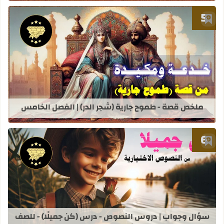
أضف إلى العلامات المرجعية
قراءة المزيد عن ملخص قصة - طموح جار
ملخص قصة - طموح جارية (شجر الدر) | الفصل الخامس
أضف إلى العلامات المرجعية
قراءة المزيد عن سؤال وجواب | دروس ا
سؤال وجواب | دروس النصوص - درس (كن جميلًا) - للصف