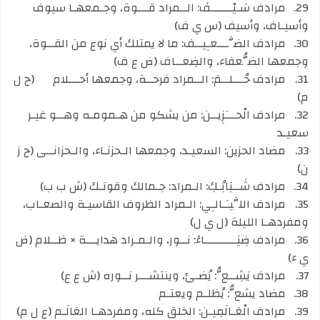
29.
مرادف سَـيْــــــفَ: الــمراد قـــوة، وجـمعهـا سيوف
وأسيـاف، وأسيف (س ي ف)
30.
مرادف الضَّـــعـِيــف: ما لا يمتلك أي نوع من القــوة،
وجمعها الضُّعفاء، والضِعــاف (ض ع ف)
31.
مرادف حُـــلــمَ: الــمراد فرحــة، وجمعها أحـــلام
(ح ل
م)
32.
مرادف الْحـــَزِيــن: من يشكو من هـمومـه وهــو غيـر
سعيـد
33.
مضاد الحزين: السعيـد، وجمعها الـحزنـاء، والـحزانــى (ح ز
ن)
34.
مرادف شَــبَابُـكِ: الـمراد: جـمالك وقوتـك (ش ب ب)
35.
مرادف اللَّيـَـالـِي: الـمراد الظروف القاسيـة والصعـاب،
ومفردهـا الليلة (ل ي ل)
36.
مرادف ضِيَـــــــــاءً: نــور، والـمـراد هدايـــة × ظــلام (ض
ي ء)
37.
مرادف يَشِــعُّ: يُضـئ، وينتشـــر نــوره (ش ع ع)
38.
مضاد يشعُّ: يُظلـم ويعتـم
39.
مرادف الْعَـالَمِيـن: الخلق كله، ومفردهـا العَالَـم (ع ل م)