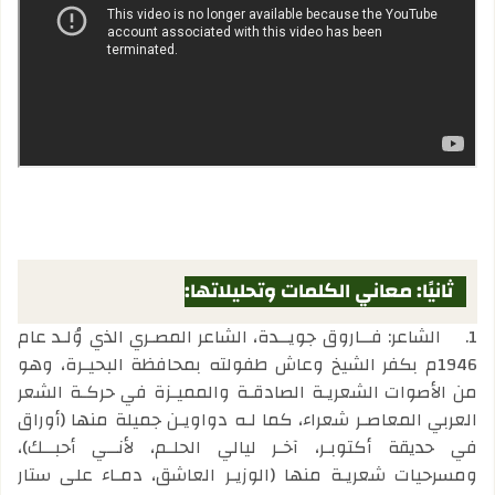
ثانيًا: معاني الكلمات وتحليلاتها:
1.
الشاعر: فــاروق جويــدة، الشاعر المصـري الذي وُلـد عام
1946م بكفر الشيخ وعاش طفولته بمحافظة البحيـرة، وهو
من الأصوات الشعريـة الصادقـة والمميـزة في حركـة الشعر
العربي المعاصـر شعراء، كما لـه دواويـن جميلة منها (أوراق
في حديقة أكتوبـر، آخـر ليالي الحلـم، لأنــي أحبــك)،
ومسرحيات شعريـة منها (الوزيـر العاشق، دمـاء على ستار