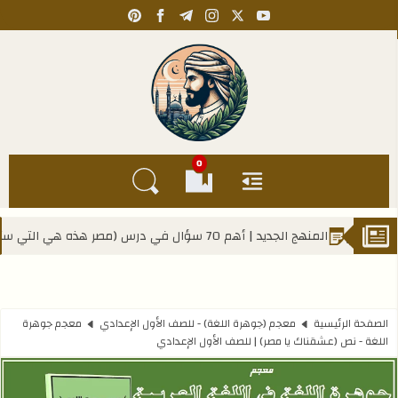
pinterest
facebook
telegram
instagram
youtube
x
Kahlawy Hassan
0
القائمة
العلامات المرجعية
البحث في المدونة
ال في درس (مصر هذه هي التي ستبقى) - للصف الأول الإعدادي
الصفحة الرئيسية
معجم (جوهرة اللغة) - للصف الأول الإعدادي
معجم جوهرة
اللغة - نص (عشقناك يا مصر) | للصف الأول الإعدادي