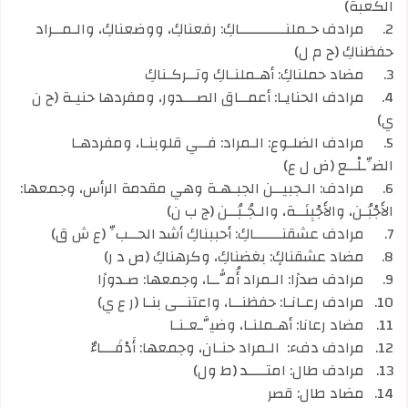
الكعبة)
2.
مرادف حـملنــــــــــاكِ: رفعناكِ، ووضعناكِ، والـمــراد
حفظناكِ (ح م ل)
3.
مضاد حملناكِ: أهـملنـاكِ وتــركـناكِ
4.
مرادف الحنايـا: أعمــاق الصـــدور، ومفردها حنيـة (ح ن
ي)
5.
مرادف الضلـوع: الـمراد: فــي قلوبنـا، ومفردهـا
الضِّـلْــع (ض ل ع)
6.
مرادف: الـجبيــن الجبـهـة وهي مقدمة الرأس، وجمعها:
الأَجْبُـن، والأَجْبِنَــة، والـجُـبُــن (ج ب ن)
7.
مرادف عشقنــــــاكِ: أحببناكِ أشد الحــبِّ (ع ش ق)
8.
مضاد عشقناكٍ: بغضناكِ، وكرهناكِ (ص د ر)
9.
مرادف صدرًا: الـمراد أُمًّــا، وجمعها: صـدورًا
10.
مرادف رعـانـا: حفظنــا، واعتنــى بنـا (ر ع ي)
11.
مضاد رعانا: أهـملنـا، وضيَّـعـنـا
12.
مرادف دفء: الـمراد حنـان، وجمعها: أَدْفَـــاءٌ
13.
مرادف طال: امتــــد (ط ول)
14.
مضاد طال: قصر