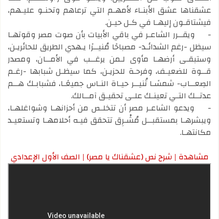
عشقناها عشق الأبنـاء لأمهـم التي ترعاهم وتحنـو عليـهم،
فيشتاقـون إليهـا في كـل حيـن.
-
ويقــرر الشاعـر في باقي الأبيات بأن صوت مصر وقوتهـا
سيظل -رغم الشدائـد- مصباحًا مُنيــرًا يـهدي الطريق للحائريـن،
وستبقـى أرضهـا مأوى لـمن يرغــب في الأمــان، ومصدر
قــوة للضعيـف، وفرحـة للحزيـن، كما سيظـل شبابها -رغـم
الصِعــاب- شمسًـا تُنيــر حيـاة النـاس جميعًـا، فشبابـك هــم
عدتــك التـي تعينـك علـى تحقيـق آمــالك.
-
ويدعو الشاعـر مصر أن تتخلـص من أحزانهـا وشواغلهـا،
ويبشرهـا بمستقبــل مُشْـرِق تتحقق فيـه أحلامهـا وتستعيـد
مكانتهـا.
مشاهدة | شرح نص (عشقناك يا مصر) | الصف الأول الإعدادي