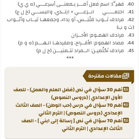
40.
فهيَّا: اسم فعل أمـــر بـمعنــى أسرعـــي (ه ي ي)
41.
اخلعـــــي
انــزعـــي × ارتــدي، والبســـي (خ ل ع)
42.
مرادف ثــوب: مَلْبَــس، أو رداء، وجمعهـا ثيــاب وأثــواب
(ث و ب)
43.
مرادف الهمـوم: الأحــزان
44.
مضاد الهموم: الأفــراح، ومفردهـا الـهـــم (ه و م)
45.
مرادف تَحْلُميـن: الــمراد تتـمنيـــن (ح ل م)
***
مقالات مقترحة
أهم 30 سؤال في نص (فضل العلم والعمل) - للصف
الأول الإعدادي | (دروس النصوص)
أهم 70 سؤال في درس (حب الوطن) - الصف الثالث
الإعدادي (دروس النصوص) | الترم الثاني
أهم 70 سؤال في نص [ رسالة إلى ابني ] - الصف
الثالث الإعدادي | الترم الثاني