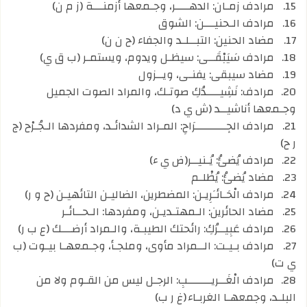
15.
مرادف زمـان: الدهــــر، وجـمعها أزمنـــة (ز م ن)
16.
مرادف الـحنيـــن: الشوق
17.
مضاد الحنين: التبــلـد والجفاء (ح ن ن)
18.
مرادف سَيَبْقَــى: سيظـل ويدوم، ويستمـر (ب ق ي)
19.
مضاد سيبقى: يفنـى، ويــزول
20.
مرادف: نَشِيــــدُكِ صوتـك، والمراد الصوت الجميل
وجـمعها أناشيــد (ش ي د)
21.
مرادف الجِـــــــــرَاحِ: المـراد الشدائـد، ومفردها الـجُـرْح (ج
ر ح)
22.
مرادف يُضئُ: يُـنيــر(ض ي ء)
23.
مضاد يُضئُ: يُظْلـم
24.
مرادف الْحَـائـَرِيـن: المضطرين، الضاليـن التائهيـن (ح و ر)
25.
مضاد الحائرين: الـمهتـديـن، ومفردها: الـحــائـر
26.
مرادف عَبِيــرُكِ: رائحتك الطيبـة، والـمراد أرضـــك (ع ب ر)
27.
مرادف بـيـت: الــمراد مأوى، وملجـأ، وجـمعهـا بيـوت (ب
ي ت)
28.
مرادف الْغَــريـــــــبِ: الرجـل ليس من القـوم ولا من
البلـد، وجمعهـا الغربـاء
(غ ر ب)