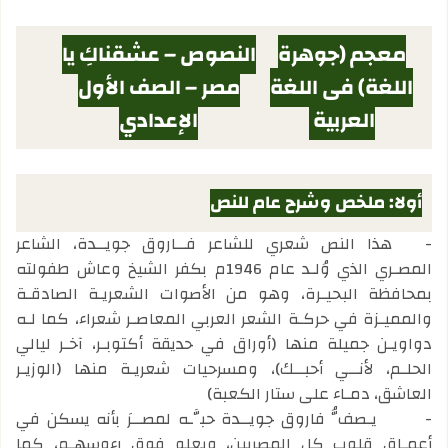
معجم (جوهرة
النصوص – عشقناكِ يا
اللغة) في اللغة
مصر – الصف الأول
العربية
الإعدادي
أولا: ملخص وشرح عام للنص
-
هذا النص شعري للشاعر فــاروق جويــدة، الشاعر
المصـري الذي وُلـد عام 1946م بكفر الشيخ وعاش طفولته
بمحافظة البحيـرة، وهو من الأصوات الشعريـة الصادقـة
والمميـزة في حركـة الشعر العربي المعاصـر شعراء، كما لـه
دواويـن جميلة منها (أوراق في حديقة أكتوبـر، آخـر ليالي
الحلـم، لأنــي أحبــك)، ومسرحيات شعريـة منها (الوزيـر
العاشق، دمـاء على ستار الكعبة)
-
يـصفُّ فاروق جويــدة حبَّـه لمصــرَ بأنه يسكن في
أعمـاق قلوب كل المصريين، ويعلو فوق رءوسهـم، كما