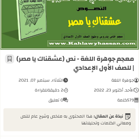
معجم جوهرة اللغة - نص (عشقناك يا م
معجم جوهرة اللغة - نص (عشقناك يا مصر)
أضف إل
| للصف الأول الإعدادي
جوهرة اللغة
الثلاثاء, سبتمبر 07, 2021
الأحد, أكتوبر 23, 2022
2 دقيقة
للقراءة
579
كلمة
0 تعليق
نبذة عن المقال:
هذا المحتوى به ملخص وشرح عام للنص
ومعاني الكلمات وتحليلاتها