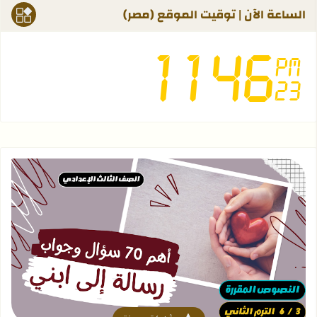
الساعة الآن | توقيت الموقع (مصر)
قراءة المزيد عن أهم 70 سؤال في نص [ رسالة إلى ابني ] - الصف الثالث الإعدادي | الترم الثاني