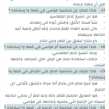
قبل أن ينفذذ وعده.
17-
ماذا تعرف عن شخصية موسى في قصة وا إسلاماه ؟
-
هو ابن الشيخ غانم المقدسيز
-
نشأ فساد الخُلق، وفشل أبوه في إصلاحه.
-
كان شديد العداء لقطز وجلنار، وقد أبطل وصية أبيه
الخاصة بحريتهما.
-
باع جلنار؛ ليفرق بين قطرز وبين جلنار.
18-
ماذا تعرف عن شخصية أم موسى في قصة وا إسلاماه ؟
-
زوجة الشيخ غانم المقدسي.
-
حاولت استعادة جلنار من الرجل الذي اشتراها، ولكنها
فشلت.
19-
ماذا تعرف عن شخصية الحاج على الفراش في قصة وا
إسلاماه ؟
-
هو شيخ صالح كان يخدم أحد سراة دمشق، ويُدعى ابن
الزعيم.
-
هو الصديق الحميم لقطز، كما وعد قطز أن يحكي حكايته
لسيده ابن الزعيم حتى يشتريه ويخلصه من موسى.
20-
ماذا تعرف عن شخصية ابن الزعيم في قصة وا إسلاماه ؟