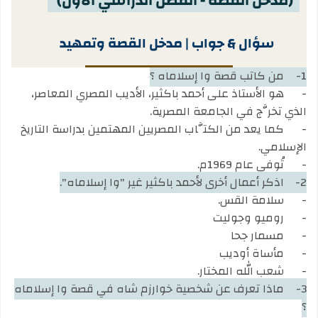
(مدخل القصة - الفصل الدراسي الأول)
سؤال & جواب | مدخل القصة وتمهيد
1-
من كاتب قصة وا إسلاماه ؟
-
هو الأستاذ على أحمد باكثير، الأديب المصري المعاصر،
الذي تخرَّج في الجامعة المصرية.
-
كما يعد من الكتَّاب المصريين المهتمين بدراسة التاريخ
الإسلامي.
-
تُوفي عام 1969م.
2-
اذكر أعمال أخرى لأحمد باكثير غير "وا إسلاماه".
-
سلامة القس.
-
روميو وجوليت
-
مسمار جحا
-
مأساة أوديب
-
شعب الله المختار.
3-
ماذا تعرف عن شخصية خوارزم شاه في قصة وا إسلاماه
؟