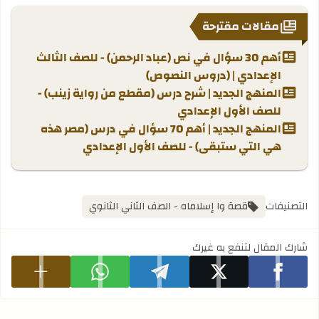
مقالات مقترحة
أهم 30 سؤال في نص (عباد الرحمن) - للصف الثالث
الإعدادي | (دروس النصوص)
المنهج الجديد | شرح درس (مقطع من رواية زينب) -
للصف الأول الإعدادي
المنهج الجديد | أهم 70 سؤال في درس (مصر هذه
هي التي ستبقى) - للصف الأول الإعدادي
التصنيفات
قصة وا إسلاماه - الصف الثاني الثانوي
شارك المقال لتنفع به غيرك
شارك على facebook
شارك على x
شارك على telegram
شارك على whatsapp
عرض المزيد