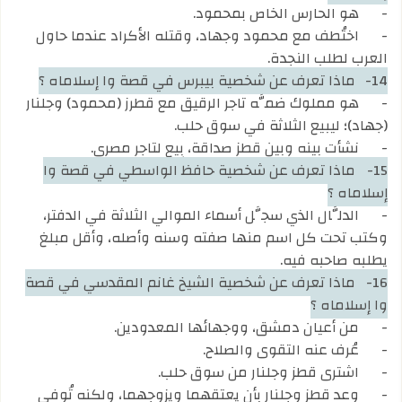
-
هو الحارس الخاص بمحمود.
-
اختُطف مع محمود وجهاد، وقتله الأكراد عندما حاول
العرب لطلب النجدة.
14-
ماذا تعرف عن شخصية بيبرس في قصة وا إسلاماه ؟
-
هو مملوك ضمَّه تاجر الرقيق مع قطرز (محمود) وجلنار
(جهاد)؛ ليبيع الثلاثة في سوق حلب.
-
نشأت بينه وبين قطز صداقة، بِيع لتاجر مصري.
15-
ماذا تعرف عن شخصية حافظ الواسطي في قصة وا
إسلاماه ؟
-
الدلَّال الذي سجَّل أسماء الموالي الثلاثة في الدفتر،
وكتب تحت كل اسم منها صفته وسنه وأصله، وأقل مبلغ
يطلبه صاحبه فيه.
16-
ماذا تعرف عن شخصية الشيخ غانم المقدسي في قصة
وا إسلاماه ؟
-
من أعيان دمشق، ووجهائها المعدودين.
-
عُرف عنه التقوى والصلاح.
-
اشترى قطز وجلنار من سوق حلب.
-
وعد قطز وجلنار بأن يعتقهما ويزوجهما، ولكنه تُوفي