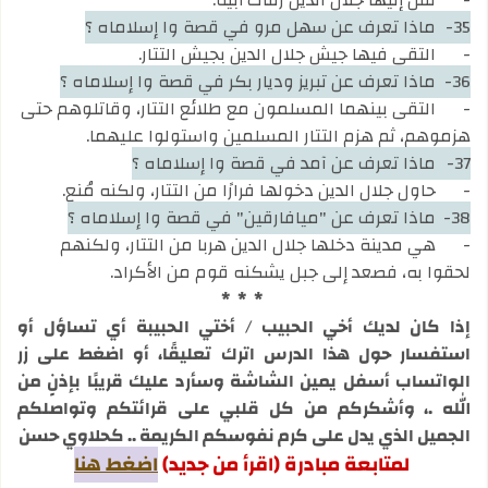
-
نقل إليها جلال الدين رفات أبيه.
35-
ماذا تعرف عن سهل مرو في قصة وا إسلاماه ؟
-
التقى فيها جيش جلال الدين بجيش التتار.
36-
ماذا تعرف عن تبريز وديار بكر في قصة وا إسلاماه ؟
-
التقى بينهما المسلمون مع طلائع التتار، وقاتلوهم حتى
هزموهم، ثم هزم التتار المسلمين واستولوا عليهما.
37-
ماذا تعرف عن آمد في قصة وا إسلاماه ؟
-
حاول جلال الدين دخولها فرارًا من التتار، ولكنه مُنع.
38-
ماذا تعرف عن "ميافارقين" في قصة وا إسلاماه ؟
-
هي مدينة دخلها جلال الدين هربا من التتار، ولكنهم
لحقوا به، فصعد إلى جبل يشكنه قوم من الأكراد.
* * *
إذا كان لديك أخي الحبيب / أختي الحبيبة أي تساؤل أو
استفسار حول هذا الدرس اترك تعليقًا، أو اضغط على زر
الواتساب أسفل يمين الشاشة وسأرد عليك قريبًا بإذنٍ من
الله .، وأشكركم من كل قلبي على قرائتكم وتواصلكم
الجميل الذي يدل على كرم نفوسكم الكريمة .. كحلاوي حسن
لمتابعة مبادرة (اقرأ من جديد)
اضغط هنا