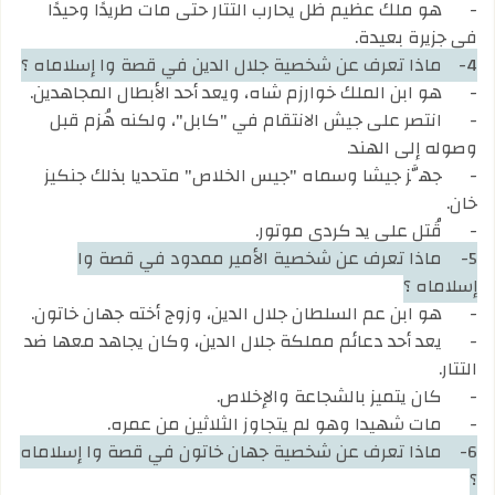
-
هو ملك عظيم ظل يحارب التتار حتى مات طريدًا وحيدًا
في جزيرة بعيدة.
4-
ماذا تعرف عن شخصية جلال الدين في قصة وا إسلاماه ؟
-
هو ابن الملك خوارزم شاه، ويعد أحد الأبطال المجاهدين.
-
انتصر على جيش الانتقام في "كابل"، ولكنه هُزم قبل
وصوله إلى الهند.
-
جهَّز جيشا وسماه "جيس الخلاص" متحديا بذلك جنكيز
خان.
-
قُتل على يد كردي موتور.
5-
ماذا تعرف عن شخصية الأمير ممدود في قصة وا
إسلاماه ؟
-
هو ابن عم السلطان جلال الدين، وزوج أخته جهان خاتون.
-
يعد أحد دعائم مملكة جلال الدين، وكان يجاهد معها ضد
التتار.
-
كان يتميز بالشجاعة والإخلاص.
-
مات شهيدا وهو لم يتجاوز الثلاثين من عمره.
6-
ماذا تعرف عن شخصية جهان خاتون في قصة وا إسلاماه
؟