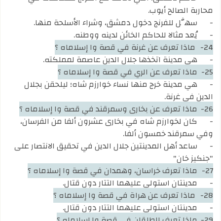
محاربة الصالح أيوب.
-
سهَّل للفرنج دخول دمشق، وشراء الأسلحة منها.
-
يُعد مثالا للحاكم الخائن لدينه ووطنه.
24-
ماذا تعرف عن غرنة في قصة وا إسلاماه ؟
-
هي مدينة اتخذها جلال الدين عاصمة لمملكته.
25-
ماذا تعرف عن الري في قصة وا إسلاماه ؟
-
هي مدينة خرج منها نساء خوارزم شاه؛ ليلحقن بجلال
الدين في غرنة.
26-
ماذا تعرف عن بخارى وسمرقند في قصة وا إسلاماه ؟
-
كان لخوارزم شاه في بخارى عشرون ألفا من الفرسان،
وفي سمرقند خمسون ألفا.
-
ساعد أهل المدينتين جلال الدين في تحقيق الانتصار على
"جنكيز خان"
27-
ماذا تعرف خراسان، وهمدان في قصة وا إسلاماه ؟
-
مدينتان استولى عليهما التتار دون قتال.
28-
ماذا تعرف عن هراة في قصة وا إسلاماه ؟
-
مدينتان استولى عليهما التتار دون قتال.
29-
ماذا تعرف الطلقان في قصة وا إسلاماه ؟