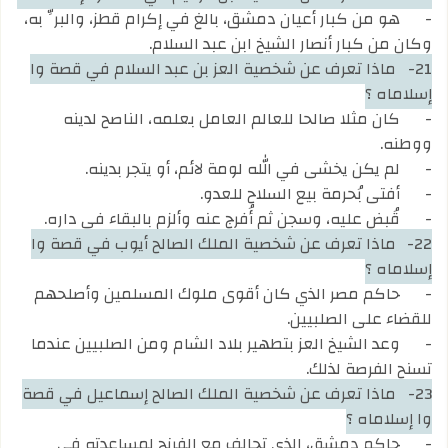
-
هو من كبار أعيان دمشق، بالغ في إكرام قطز، والبرِّ به،
وكان من كبار أنصار الشيخ ابن عبد السلام.
21-
ماذا تعرف عن شخصية العز بن عبد السلام في قصة وا
إسلاماه ؟
-
كان مثلا صالحا للعالم العامل بعلمه، الناصح لدينه
ووطنه.
-
لم يكن يخشى في الله لومة لائم، أو يتجر بدينه.
-
أفتى بُحرمة بيع السلاح للعدو.
-
قُبض عليه، وسجن ثم أُفرج عنه وألزم بالبقاء في داره.
22-
ماذا تعرف عن شخصية الملك الصالح أيوب في قصة وا
إسلاماه ؟
-
حاكم مصر الذي كان أقوى ملوك المسلمين وأصلحهم
للقضاء على الصلبيين.
-
وعد الشيخ العز بتطهير بلاد الشام ومن الصلبيين عندما
تسنح الفرصة لذلك.
23-
ماذا تعرف عن شخصية الملك الصالح إسماعيل في قصة
وا إسلاماه ؟
-
حاكم دمشق، الذي تحالف مع الفرنج لمساعدته في