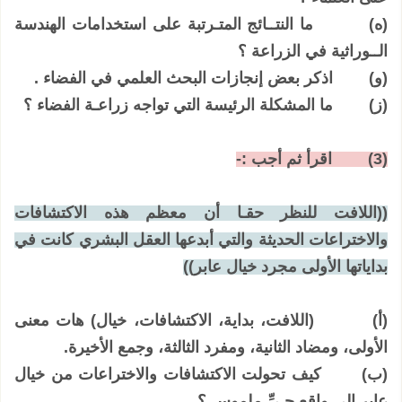
(‌ه)
ما النتــائج المتـرتبة على استخدامات الهندسة
الــوراثية في الزراعة ؟
(‌و)
اذكر بعض إنجازات البحث العلمي في الفضاء .
(‌ز)
ما المشكلة الرئيسة التي تواجه زراعـة الفضاء ؟
(3)
اقرأ ثم أجب :-
((اللافت للنظر حقـا أن معظم هذه الاكتشافات
والاختراعات الحديثة والتي أبدعها العقل البشري كانت في
بداياتها الأولى مجرد خيال عابر))
(‌أ)
(اللافت، بداية، الاكتشافات، خيال) هات معنى
الأولى، ومضاد الثانية، ومفرد الثالثة، وجمع الأخيرة.
(‌ب)
كيف تحولت الاكتشافات والاختراعات من خيال
عابر إلى واقع حـيِّ ملموس ؟