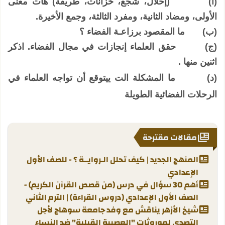
(‌أ)
(إحلال، شجع، خزانات، طريقة) هات معنى
الأولى، ومضاد الثانية، ومفرد الثالثة، وجمع الأخيرة.
(‌ب)
ما المقصود برزاعـة الفضاء ؟
(‌ج)
حقق العلماء إنجازات في مجال الفضاء. اذكر
اثنين منها .
(‌د)
ما المشكلة الت ييتوقع أن تواجه العلماء في
الرحلات الفضائية الطويلة
مقالات مقترحة
المنهج الجديد | كيف تحلل الـروايــة ؟ - للصف الأول
الإعدادي
أهم 30 سؤال في درس (من قصص القرآن الكريم) -
الصف الأول الإعدادي (دروس القراءة) | الترم الثاني
شيخ الأزهر يناقش مع وفد جامعة سوهاج لأجل
التصدي لموروثات "العصبية القبلية" ضد النساء