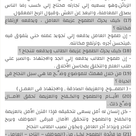
الزبائن،وهو بسعيه إلي تجارته محتاج إلي كسب رضا الناس
بصدق المعاملة، والبعد عن الغش ،وقبول الربح المعقول.
(17) كيف يحرك الطموح عزيمة العامل ، ويدفعه لإرتفاع
مكانته ؟
- إن طموح العامل يدفعه إلي تجويد عمله حني يتفوق فيه
،فيتحسن أجره ،وترتفع مكانته.
(18) كيف يحرك الطموح عزيمة الطالب ويدفعه للنجاح ؟
- إن طموح الطالب يدفعه إلي الجد والاجتهاد ،والصبر علي
طلب العلم والتخلق بمحاسن الأخلاق .
(19) من خلال فهمك للموضوع وضِّـح ما هي سبل النجاح في
الحياة ؟
- ( الطمــوح, والعزيمة الصادقة , والاجتهاد في العمـل )
(20) الأيــام والطموح والكـفاح والعزيمة تحقق الآمــال
وضِّح ذلك .
- كل إنسان له أمل يسعى لتحقيقه فإذا اقترن الأمل بالعزيمة
والكفاح والطموح وتتحقق الآمال فيرقى الموظف ويربح
التاجر ويزداد أجر العامل ويكون نصيب الطالب النجاح
(21) ما فائدة الطموح لكـل من (الموظف – التاجر – العامل -