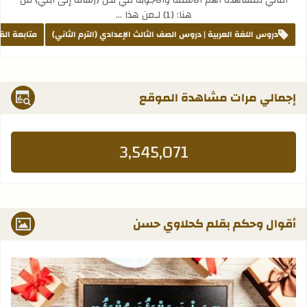
الثاني لمشاهدة أهم الأسئلة والأجوبة في نص (رسالة إلى ابني) من
هنا: (1) لـمن هذا …
دروس اللغة العربية | دروس الصف الثالث الإعدادي (الترم الثاني)
متابعة الق
إجمالي مرات مشاهدة الموقع
3,545,071
أقوال وحكم بقلم كحلاوي حسن