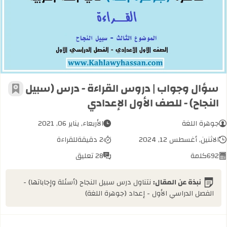
سؤال وجواب | دروس القراءة - درس (سب
سؤال وجواب | دروس القراءة - درس (سبيل
أضف إل
النجاح) - للصف الأول الإعدادي
جوهرة اللغة
الأربعاء, يناير 06, 2021
الاثنين, أغسطس 12, 2024
2 دقيقة
للقراءة
692
كلمة
28 تعليق
نبذة عن المقال:
نتناول درس سبيل النجاح (أسئلة وإجاباتها) -
الفصل الدراسي الأول - إعداد (جوهرة اللغة)