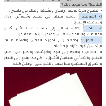
الطالب)؟ وما نتيجة ذلك ؟
- الطموح يحرك عزيمة الإنسان ويشدها؛ ولذلك فإن طموح :
1- الموظف :
يجعله ينتظم في عمله, ويُحسِّـن الأداء,
ويضاعـف الإنـتـاج.
2- التاجـر :
يجعله يسعى إلى كسب رضا الزبائـن بحُسن
المعاملة, والبعد عن الغــش وقبول الربـح المعقـول.
3- العامل :
يدفعـه إلى تجويـد العمل, والاهتمـام به,
فيتحسـن أجره, وترتفـع مكانته.
4- الطالب : يدفعه إلى الجد والاجتهاد, والصبر على طلب
العلـم, والتحلِّـي بمحاسن الأخلاق . - كل هذا يؤدي إلى النجاح
والتفوق المستمـر؛ مما يعود بالنفـع على الوطـن كـلـه.