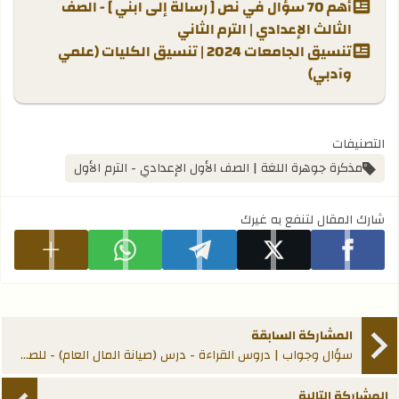
أهم 70 سؤال في نص [ رسالة إلى ابني ] - الصف
الثالث الإعدادي | الترم الثاني
تنسيق الجامعات 2024 | تنسيق الكليات (علمي
وآدبي)
التصنيفات
مذكرة جوهرة اللغة | الصف الأول الإعدادي - الترم الأول
شارك المقال لتنفع به غيرك
شارك على facebook
شارك على x
شارك على telegram
شارك على whatsapp
عرض المزيد
المشاركة السابقة
سؤال وجواب | دروس القراءة - درس (صيانة المال العام) - للصف الأول الإعدادي
المشاركة التالية