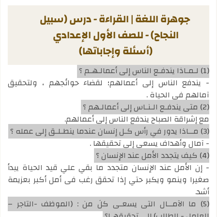
جوهرة اللغة | القراءة - درس (سبيل
النجاح) - للصف الأول الإعدادي
(أسئلة وإجاباتها)
(1) لـمـاذا يندفـع الناس إلى أعمالـهـم ؟
- يندفع الناس إلى أعمالهم؛ لقضاء حوائجهم ، ولتحقيق
آمالهم في الحياة .
(2) متى يندفـع الـنـاس إلى أعمالـهم ؟
مع إشراقة الصباح يندفع الناس إلي أعمالهم.
(3) مــاذا يدور في رأس كـل إنسان عندما ينطـلـق إلى عمله ؟
- آمال وأهداف يسعى إلي تحقيقها .
(4) كيف يتجدد الأمل عند الإنسان ؟
- إن الأمل عند الإنسان متجدد ما بقي علي قيد الحياة يبدأ
صغيرا وينمو ويكبر حتي إذا تحقق رغب فى أمل أكبر بعزيمة
أشد.
(5) ما الآمــال التي يسعـى كلَ من : (الموظف -التاجر –
العامل - الطالب) إلى تحقيقهـا؟