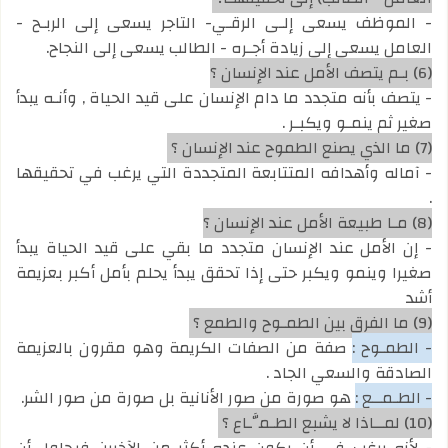
- الموظف يسعى إلـى الرقـي- التاجر يسعى إلى الربـح -
العامل يسعى إلى زيادة أجـره - الطالب يسعى إلى النجاح.
(6) بـم يتصف الأمل عند الإنسان ؟
- يتصف بأنه متجدد ما دام الإنسان على قيد الحياة , وأنـه يبدأ
صغير ثم ينمـو ويكبـر .
(7) ما الذي يصنع الطموح عند الإنسان ؟
- آماله وأهدافه المتتابعة المتجددة التي يرغب في تحقيقها
.
(8) مـا طبيعة الأمل عند الإنسان ؟
- إن الأمل عند الإنسان متجدد ما بقي على قيد الحياة يبدأ
صغيرا وينمو ويكبر حتى إذا تحقق يبدأ يحلم بأمل أكبر بعزيمة
أشد
(9) ما الفرق بين الطمـوح والطمع ؟
- الطمـوح :
صفة من الصفات الكريمة وهو مقرون بالعزيمة
الصادقة والسعي الجاد .
- الطـمــع :
هو صورة من صور الأنانية بل صورة من صور الشر.
(10) لمــاذا لا يشبع الطـمَّـاع ؟
- لأنه يرغب في أن يكون عنده أكثر من الآخرين فيحاول أن