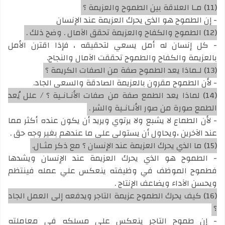
(11) مـا العلاقة بين الطموح والعزيمة ؟
- إن الطموح هو الذي يحرك العزيمة عند الإنسان
(12) الطموح والكفاح والعزيمة تحقق الآمال . وضح ذلك .
- كل إنسان له أمل يسعي لتحقيقه ، فإذا اقترن الأمل
بالعزيمة والكفاح والطموح تحققت الآمال والنجاح.
(13) لـماذا يعد الطموح صفة من الصفات الكريمة ؟
- لأن الطموح مقرون بالعزيمة الصادقة والسعي الجاد.
(14) لماذا يعد الطمع صفة من صفات الأنـانـية ؟ / علل يُعد
الطمع صورة من صور الأنـانـية والشر .
- لأن الطماع لا يشبع ولا يرتوي ويريد أن يكون عنده أكثر مما
عند الآخرين ،ويحاول أن يستولي علي ما عندهم بغير وجه حق .
(15) ما الذي يحرك العزيمة عند الإنسان ؟ مع ذكر مثـال.
- الطموح هو الذي يحرك العزيمة عند الإنسان ويشدها
فطموح الموظف في وظيفته ينعكس علي عمله فينتظم
ويحسن الآداء ويضاعف الإنتاج .
(16) كيف يحرك الطموح عزيمة التاجر ويدفعه إلى العمل الجاد
؟
- إن طموح التاجر ينعكس علي مسلكه في معاملته