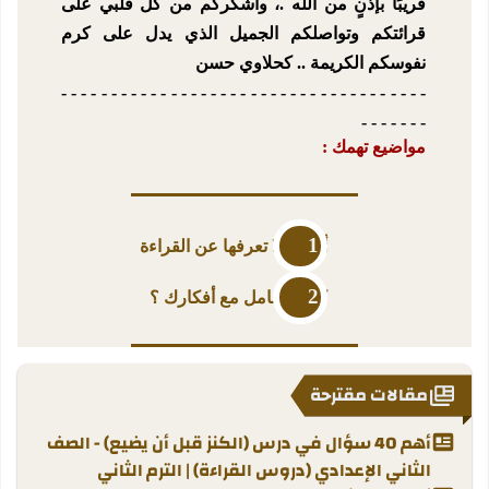
قريبًا بإذنٍ من الله .، وأشكركم من كل قلبي على
قرائتكم وتواصلكم الجميل الذي يدل على كرم
نفوسكم الكريمة .. كحلاوي حسن
- - - - - - - - - - - - - - - - - - - - - - - - - - - - - - - - - - - - -
- - - - - - -
مواضيع تهمك :
أسرار لا تعرفها عن القراءة
كيف تتعامل مع أفكارك ؟
مقالات مقترحة
أهم 40 سؤال في درس (الكنز قبل أن يضيع) - الصف
الثاني الإعدادي (دروس القراءة) | الترم الثاني