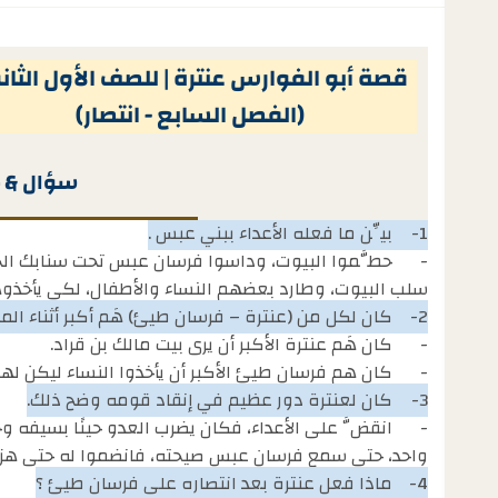
قصة أبو الفوارس عنترة | للصف الأول الثا
(الفصل السابع - انتصار)
سؤال & ج
1-
بيِّن ما فعله الأعداء ببني عبس .
-
حطَّموا البيوت، وداسوا فرسان عبس تحت سنابك الخي
سلب البيوت، وطارد بعضهم النساء والأطفال، لكي يأخذو
2-
كان لكل من (عنترة – فرسان طيئ) هَم أكبر أثناء ال
-
كان هَم عنترة الأكبر أن يرى بيت مالك بن قراد.
-
كان هم فرسان طيئ الأكبر أن يأخذوا النساء ليكن لهم 
3-
كان لعنترة دور عظيم في إنقاد قومه وضح ذلك.
-
انقضَّ على الأعداء، فكان يضرب العدو حينًا بسيفه وحي
واحد، حتى سمع فرسان عبس صيحته، فانضموا له حتى هزم
4-
ماذا فعل عنترة بعد انتصاره على فرسان طيئ ؟