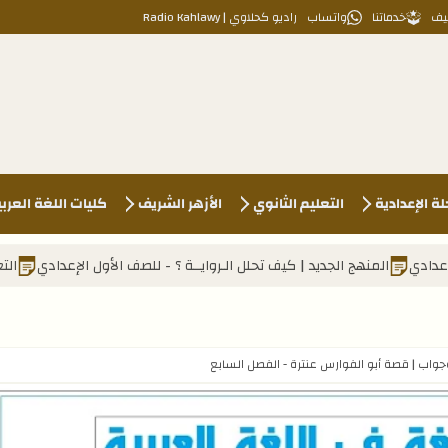
يف
خدماتنا
واتساب
راديو كحلاوي | Radio Kahlawy
لة الإعدادية
التعليم الثانوي
الأزهر الشريف
كليات اللغة العرب
ديد | كيف تحلل الـروايــة ؟ - للصف الأول الإعدادي
التعليم الثانوي 2025 | دمج المواد وإلغاء بعض المواد للثانوية العامة (مهم جدًا)
اب | قصة أبو الفوارس عنترة - الفصل السابع