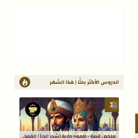
الدروس الأكثر بحثًا | هذا الشهر
أضف إلى العلامات المرجعية
قراءة المزيد عن ملخص قصة - طموح جاري
ملخص قصة - طموح جارية (شجر الدر) | الفصل