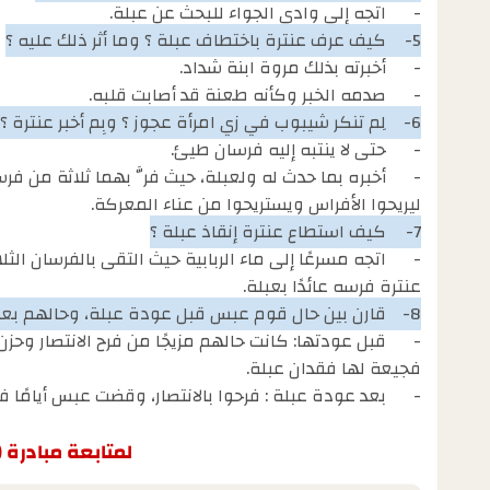
-
اتجه إلى وادي الجواء للبحث عن عبلة.
5-
كيف عرف عنترة باختطاف عبلة ؟ وما أثر ذلك عليه ؟
-
أخبرته بذلك مروة ابنة شداد.
-
صدمه الخبر وكأنه طعنة قد أصابت قلبه.
6-
لِم تنكر شيبوب في زي امرأة عجوز ؟ وبِم أخبر عنترة ؟
-
حتى لا ينتبه إليه فرسان طيئ.
-
أخبره بما حدث له ولعبلة، حيث فرَّ بهما ثلاثة من فرس
ليريحوا الأفراس ويستريحوا من عناء المعركة.
7-
كيف استطاع عنترة إنقاذ عبلة ؟
-
اتجه مسرعًا إلى ماء الربابية حيث التقى بالفرسان الث
عنترة فرسه عائدًا بعبلة.
8-
قارن بين حال قوم عبس قبل عودة عبلة، وحالهم بعد 
-
قبل عودتها: كانت حالهم مزيجًا من فرح الانتصار وحز
فجيعة لها فقدان عبلة.
-
بعد عودة عبلة : فرحوا بالانتصار، وقضت عبس أيامًا 
لمتابعة مبادرة (