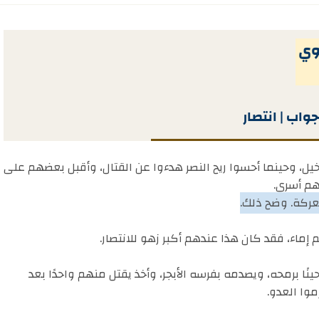
نوي
واب | انتصار
ل، وحينما أحسوا ريح النصر هدءوا عن القتال، وأقبل بعضهم على
هم أسرى.
معركة. وضح ذلك.
إماء، فقد كان هذا عندهم أكبر زهو للانتصار.
نًا برمحه، ويصدمه بفرسه الأبجر، وأخذ يقتل منهم واحدًا بعد
وا العدو.