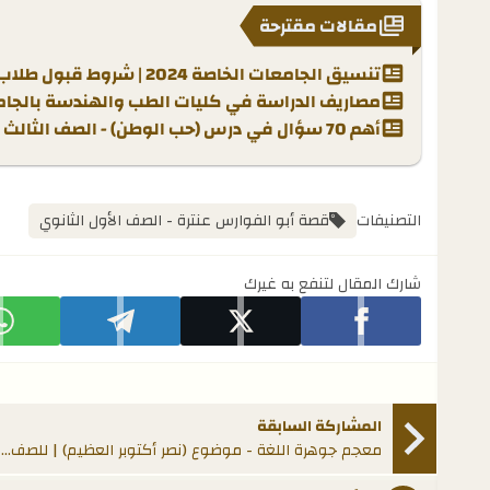
مقالات مقترحة
تنسيق الجامعات الخاصة 2024 | شروط قبول طلاب الثانوية
مصاريف الدراسة في كليات الطب والهندسة بالجام
أهم 70 سؤال في درس (حب الوطن) - الصف الثالث الإعدادي (دروس النصوص) | الترم الثاني
التصنيفات
قصة أبو الفوارس عنترة - الصف الأول الثانوي
شارك المقال لتنفع به غيرك
شارك على facebook
شارك على x
شارك على telegram
ش
المشاركة السابقة
معجم جوهرة اللغة - موضوع (نصر أكتوبر العظيم) | للصف الثاني الإعدادي