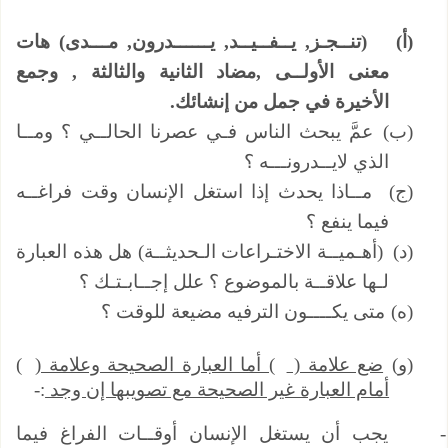
(‌أ)
(تنــجـز, يــفــيــد, يــــــدرون, مـــدى) هات
معنى الأولــى ,مضاد الثانية والثالثة , وجمع
الأخيرة في جمل من إنشائك.
(‌ب)
عمَّ يبحث الناس فـي عصرنا الحالــي ؟ ومــا
الذي لايــدرونـــه ؟
(‌ج)
مــاذا يحدث إذا استغل الإنسان وقت فراغــه
فيما ينفع ؟
(‌د)
(أهـميــة الاختـراعات الـحديثــة) هل هذه العبارة
لـها علاقــة بالموضوع ؟ علل إجــابـتـك ؟
(‌ه)
متى يكــــون الترفيه مضيعة للوقت ؟
(‌و)
ضع علامة (
) أما العبارة الصحيحة وعلامة (
)
أمام العبارة غير الصحيحة مع تصويبها إن وجد
:-
يجب أن يستغل الإنسان أوقــات الفراغ فيما