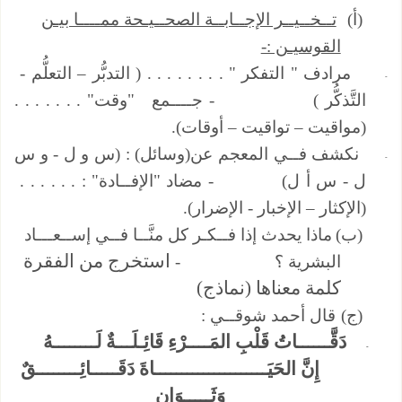
(‌أ)
تــخــيــر الإجــابــة الصحــيـحة ممــــا بيـن
القوسيـن :-
مرادف " التفكر " . . . . . . . . ( التدبُّر – التعلُّم -
-
التَّذكُّر ) - جــــمع "وقت" . . . . . . .
(مواقيت – تواقيت – أوقات).
نكشف فــي المعجم عن(وسائل) : (س و ل - و س
-
ل - س أ ل) - مضاد "الإفــادة" : . . . . . .
(الإكثار – الإخبار - الإضرار).
(‌ب)
ماذا يحدث إذا فــكـر كل منَّــا فــي إســعـــاد
استخرج من الفقرة
البشرية ؟ -
كلمة معناها (نماذج)
(‌ج)
قال أحمد شوقــي :
دَقَّــــــاتُ قَلْبِ المَــــرْءِ قَائِـلَـــةٌ لَــــــــهُ
-
إِنَّ الحَيَـــــــــــــــــــــاةَ دَقَـــــائِــــــــقٌ
وَثَـــــوَانِ