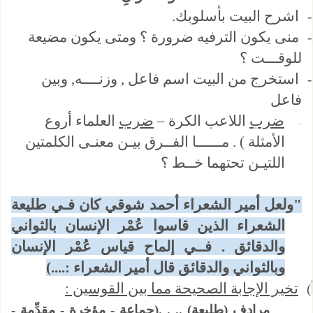
اشرح البيت بأسلوبك.
منى يكون الترفيه ضرورة ؟ ومتى يكون مضيعة
للوقـــت ؟
استخرج من البيت اسم فاعل , وزنــــه, وبين
فاعل
ضرب
اللاعب الكرة –
ضرب
العلماء أروع
-
الأمثلة ) .
مــــــا الفــرق بيـن معنـى الكلمتين
اللتيـن تحتهما خــط
؟
"ولعل أمير الشعراء أحمد شوقي كان فـي طليعة
الشعراء الذين قاسوا عُمْر الإنسان بالثواني
والدقائق . فــي إلماح قياس عُمْر الإنسان
وبالثواني والدقائق قال أمير الشعراء :....)
تخير الإجابة الصحيحة مما بين القوسين :
أ)
مرادف (طليعة) .. . .(جماعة - مؤخرة - مقدِّمة -
-