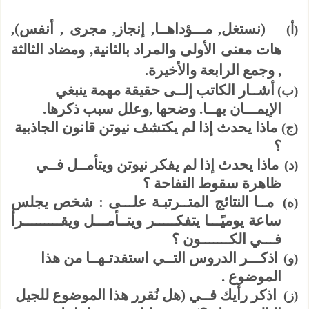
(نستغل, مـــؤداهــا, إنجاز, مجرى , أنفس),
(‌أ)
هات معنى الأولى والمراد بالثانية, ومضاد الثالثة
, وجمع الرابعة والأخيرة.
أشــار الكاتب إلــى حقيقة مهمة ينبغي
(‌ب)
الإيمـــان بهــا. وضحها ,وعلل سبب ذكرها.
ماذا يحدث إذا لم يكتشف نيوتن قانون الجاذبية
(‌ج)
؟
ماذا يحدث إذا لم يفكر نيوتن ويتأمــل فــي
(‌د)
ظاهرة سقوط التفاحة ؟
مــا النتائج المتــرتبـة علـــى : شخص يجلس
(‌ه)
ساعة يوميًـــا يتفكـــــر ويتــأمـــل ويقـــــــــرأ
فـــي الكـــــــون ؟
اذكـــر الدروس التــي استفدتـهــا من هذا
(‌و)
الموضوع .
اذكر رأيك فــي (هل نُقرر هذا الموضوع للجيل
(‌ز)