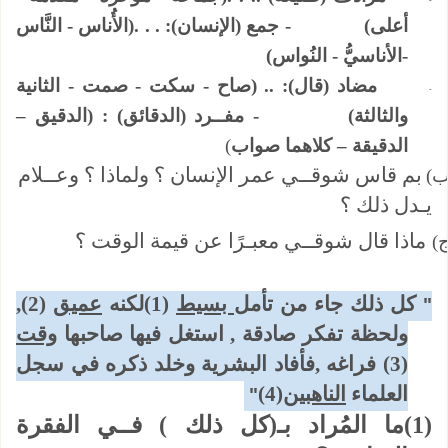
أعلى) - جمع (الإنسان): . . .(الأُناس - النَّاس
-الأناسيُّ - النُواس)
مضاد (قال): .. (صاح - سكت - صمت - الثانية
-
والثالثة) - مفــرد (الدقائق) : (الدقيق –
الدقيقة – كلاهما صواب
)
بم قاس شوقــي عمر الإنسان ؟ ولماذا ؟ وعــلام
ب)
يـدل ذلك ؟
ماذا قال شوقــي معبـرًا عن قيمة الوقت ؟
ج)
كل ذلك جاء من تأمل
بسيط
(1)لكنه
عميق
(2),
"
ولحظة تفكر صادقة , استغل فيها صاحبها
وقت
(3) فراغه ,فأفاد البشرية وخلد ذكره في سجل
العلماء
الناهبين
(4)
"
(1)ما المُراد بـ(كل ذلك ) فــي الفقرة