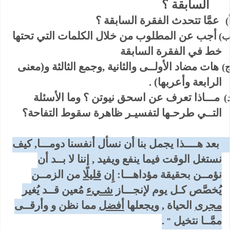
السابقة ؟
عمَّا تتحدث الفقرة السابقة ؟
أ)
أجب عن المطلوب من خلال الكلمات التي تحتها
ب)
خط في الفقرة السابقة
هات مضاد الأولــى والثانية ,وجمع الثالثة و(معنى
ج)
الرابعة وأعربها) .
مـــاذا تعرف عن اسحق نيوتن ؟ وما الأسئلة
د)
التــي طرحـها لتفسيـر ظاهرة سقوط التفاحة؟
بعد هــــذا يجمل بنا أن نسأل أنفسنا دومـــا, كيف
نستغل الوقت فيما ينفع ويفيد , إننا لا بــد أن
نؤمــن بحقيقة مؤداهـــا: إِن
قليلًا
من الزمــن
يُخصَّص كـل يوم لإنجـــاز
شـيء
مُعين قــد يُغير
مجرى
الحياة , ويجعلها
أفضل
مما نظن و وأرقــى
ممَّــا نتخيل
.
"