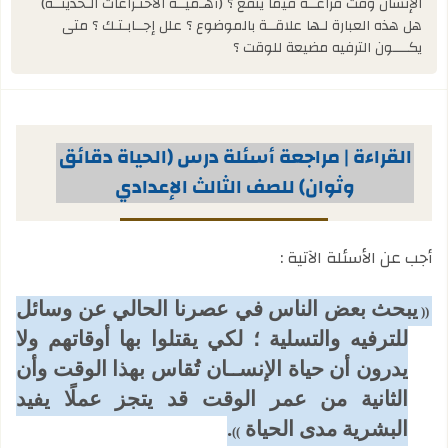
الإنسان وقت فراغــه فيما ينفع ؟ (أهـميــة الاختـراعات الـحديثــة)
هل هذه العبارة لـها علاقــة بالموضوع ؟ علل إجــابـتـك ؟ متى
يكــــون الترفيه مضيعة للوقت ؟
القراءة | مراجعة أسئلة درس (الحياة دقائق
وثوان) للصف الثالث الإعدادي
أجب عن الأسئلة الآتية :
يبحث بعض الناس في عصرنا الحالي عن وسائل
((
للترفيه والتسلية ؛ لكي يقتلوا بها أوقاتهم ولا
يدرون أن حياة الإنســان تُقاس بهذا الوقت وأن
الثانية من عمر الوقت قد يتجز عملًا يفيد
البشرية مدى الحياة
.
))