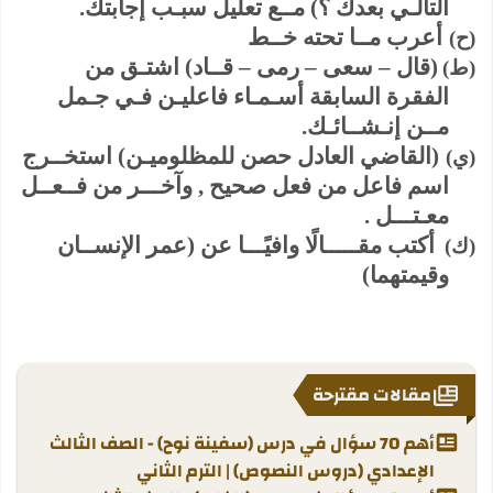
التالـي بعدك ؟) مــع تعليل سبـب إجابتك.
أعرب مــا تحته خــط
(‌ح)
(قال – سعى – رمى – قــاد) اشتـق من
(‌ط)
الفقرة السابقة أسـمـاء فاعليـن فـي جـمل
مــن إنـشــائـك
.
(القاضي العادل حصن للمظلوميـن) استخــرج
(‌ي)
اسم فاعل من فعل صحيح , وآخـــر من فــعــل
معـتـــل .
أكتب مقـــــالًا وافيًـــا عن (عمر الإنســان
(‌ك)
وقيمتهما)
مقالات مقترحة
أهم 70 سؤال في درس (سفينة نوح) - الصف الثالث
الإعدادي (دروس النصوص) | الترم الثاني