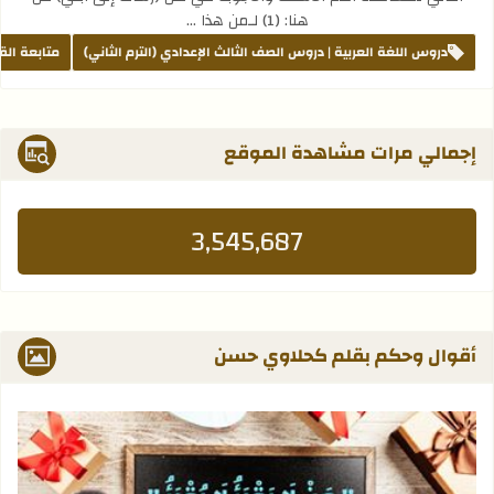
هنا: (1) لـمن هذا …
دروس اللغة العربية | دروس الصف الثالث الإعدادي (الترم الثاني)
متابعة الق
إجمالي مرات مشاهدة الموقع
3,545,687
أقوال وحكم بقلم كحلاوي حسن