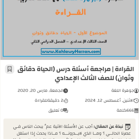
القراءة | مراجعة أسئلة درس (الحياة دق
القراءة | مراجعة أسئلة درس (الحياة دقائق
أضف إل
وثوان) للصف الثالث الإعدادي
جوهرة اللغة
الجمعة, مارس 20, 2020
الاثنين, أغسطس 12, 2024
2 دقيقة
للقراءة
666
كلمة
0 تعليق
نبذة عن المقال:
أجب عن الأسئلة الآتية عمَّ يبحث الناس فـي
عصرنا الحالــي ؟ ومــا الذي لايــدرونـــه ؟ مــاذا يحدث إذا استغل