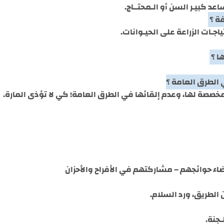
عد كبيـر السن أو الـمحتــاج.
ياجـات الزراعة على الحيـوانات.
مخصصة لها، وعدم إلقائها في الطرق العامة؛ كي لا تؤذى المارة.
اء حوائجهم – مشاركتهم في الأفراح والأحزان
 الطريق، ورد السلام.
ـجنة.