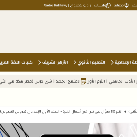
يف
خدماتنا
واتساب
راديو كحلاوي | Radio Kahlawy
لة الإعدادية
التعليم الثانوي
الأزهر الشريف
كليات اللغة العرب
الأول
المنهج الجديد | شرح درس (مصر هذه هي التي ستبقى) - للصف الأول
ثاني)
أهم 50 سؤال في نص (من أعمال الخير) - الصف الأول الإعدادي (دروس النصوص)