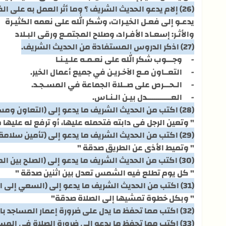
(26) إلام يدعو الحديث الشريف ؟ وما أثر العمل به على الفرد والمجتمـع ؟
يدعـو إلى فعـل الخيـرات، وشكر الله على نعمه الكثيـرة
والأثـر: إسعـاد الأفـراد، وصلاح المجتمـع ورقي البـلاد
(27) اذكر الدروس المستفادة من الحديث الشريف.
-
وجـــوب شكر الله على نعـمـه علـيـنـا
-
التعــاون مـع الآخـريـن في جميع أعمال الخير.
-
الـحـــرص على صــلاة الجماعة في المسـجـد.
-
العــــــــــــدل بيـن الـنـاس.
(28) اكتب من الحديث الشريف ما يدعو إلى (التعاون ومساعدة الآخرين)
" وتعين الرجل في دابته فتحمله عليها، أو ترفع له عليها
(29) اكتب من الحديث الشريف ما يدعو إلى (تأمين سلامة الناس والمحافظة على البيئة)
" وتميط الأذى عن الطريق صدقة "
(30) اكتب من الحديث الشريف ما يدعو إلى (الصلح بين المتخاصمين)
" كل يوم تطلع فيه الشمس تعدل بين اثنين صدقة "
(31) اكتب من الحديث الشريف ما يدعو إلى (السعي إلى الصلاة)
" وبكل خطوة تمشيها إلى الصلاة صدقة"
(32) اكتب مما تحفظ ما يدل على ضرورة إعمار المساجد بالصلاة ودفع الأذى عن الطريق .
(33) اكتب مما تحفظ ما يدعو إلى ضرورة الصلاة في المساجد والمحافظة على البيئة .