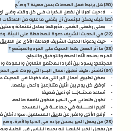
(20) هل يرتبط فعل الصدقات بسن معينة ؟ وضِّح
-
لا؛ حيث أمرنا أن نفعل الـخيرات فـي كل وقت، وفـي أي 
(21) كيف يمكن للإنسان أن يقضي ما عليه من الصدقات اليومية في عمل واحد ؟
-
يصلي ركعتي الضحى، فأجرهما يعادل ثلاثمائة وستين
(22) في الحديث الشريف دعوة للمحافظة على البيئة، وضِّح
-
حيث يدعونا الحديث الشريف لإماطة الأذى عن الطريق.
(23) ما أثر العمل بهذا الحديث على الفرد والمجتمع ؟
الفـرد: يمنحه الله الصحة والتوفيق والنجاح.
المجتمع: يسود بين أفراد الـمجتمع التعاون والـمودة و
(24) ناقش، كيف نطبق أعمال البـــر التي وردت فـي الحديث الشريف ؟
-
يمكن تطبيق أعمال البر التي جاء ذكرها في الحديـث عن
-
أوفق كل يوم بين اثنين متنازعين وأعدل بينهما.
-
أساعد مـحتــاجًـــا أو أعين ضعيفا
-
تكون كلماتي فـي الـخيـر فتكون نافعة صالحة.
-
أقيم الصـــــلاة في جـماعـــة في الـمسجد
-
أرفع الأذي والضرر عن طريق الـمسلمين، سواء أكان ضررًا
(25) من يفعل الخير يحسن جزاءه في الدنيا والآخرة. وضح
من يفعـل الخيـر إخـلاصـا لله يحبـه الـنـاس في الدنيـا، ويد