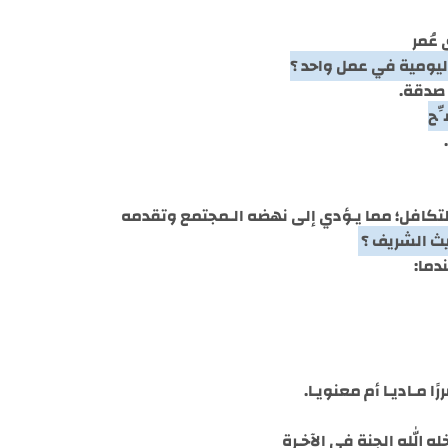
عُمرٍ
 صدقة.
التكافل؛ مما يـؤدي إلى نهضه الـمجتمع وتقدمه
دما:
 مـاديـا أم معنويـا.
خله الله الجنة في الآخـرة