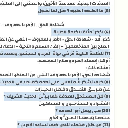
الصدقات البدنية: مساعدة الآخرين، والـمشي إلى الصلاة،
(5) ما الكلمة الطيبة ؟ مثل لما تقـول
شهادة الحق - الأمر بالمعروف – ا
(6) اذكر أمثلة للكلمة الطيبة .
ذكر الله - شهادة الحق - الأمر بالمعروف – النهي عن المن
الصلح بين المتخاصميـن – إلقاء السلام والتحية – الدعاء ل
(7) للكلمة الطيبة أثر في حياة الفرد والـمجتمع، وضحه، ثم مثِّل لما تقول.
أثرهـا: إسعاد الفـرد وصلاح الـمجتمـع.
أمثـلـة ذلك:
شهـادة الحق، الأمر بالمعروف، النهي عن الـمنكر، النصيحة 
(8) كيف نشكر الله تعالى على نعمه كما جاء في الحديث الشريف ؟
عـن طـريــق التصــدق وفـعـل الـخيــرات
(9) مَن الـمستحق للصدقة كما بـيَّـن الحديث الشريف ؟
الفقــراء والـمحتاجــون والمساكـيـن
(10) متى يبطل أجر الصدقة ؟
عـنـدمـا يتبـعهـا الـمــنُّ والأذى
(11) من خلال فهمك للنص كيف تساعد الآخرين ؟