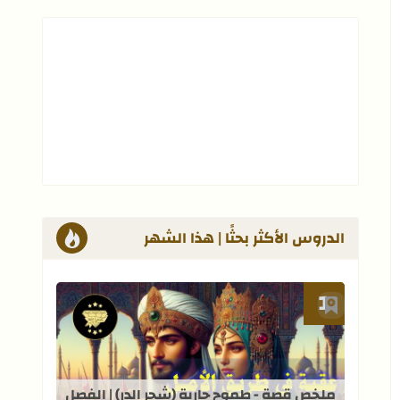
الدروس الأكثر بحثًا | هذا الشهر
أضف إلى العلامات المرجعية
قراءة المزيد عن ملخص قصة - طموح جاري
ملخص قصة - طموح جارية (شجر الدر) | الفصل