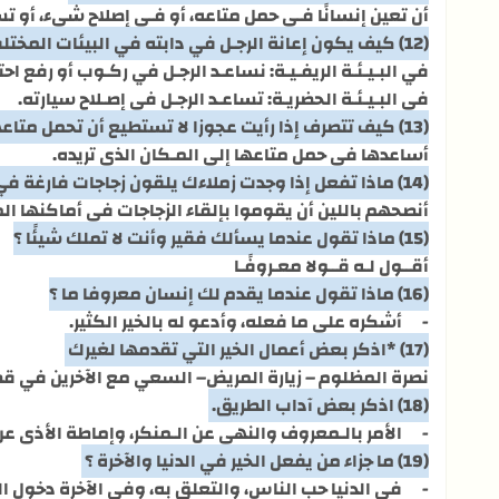
أن تعين إنسانًا فـي حمل متاعه، أو فـي إصلاح شيء، أو تسا
(12) كيف يكون إعانة الرجـل في دابته في البيئات المختلفة ؟
في البـيـئـة الريفـيـة: نساعـد الرجـل في ركـوب أو رفع احت
في البـيـئـة الحضريـة: تساعـد الرجـل في إصـلاح سيارته.
(13) كيف تتصرف إذا رأيت عجوزا لا تستطيع أن تحمل متاعها ؟
أساعدها في حمل متاعها إلى المـكان الذي تريده.
(14) ماذا تفعل إذا وجدت زملاءك يلقون زجاجات فارغة في الطرق العامة ؟
أنصحهم باللين أن يقوموا بإلقاء الزجاجات في أماكنها ال
(15) ماذا تقول عندما يسألك فقير وأنت لا تملك شيئًا ؟
أقــول لـه قــولا معـروفًـا
(16) ماذا تقول عندما يقدم لك إنسان معروفا ما ؟
-
أشكره على ما فعله، وأدعو له بالخير الكثير.
(17) *اذكر بعض أعمال الخير التي تقدمها لغيرك
نصرة المظلوم – زيارة المريض– السعي مع الآخرين في قض
(18) اذكر بعض آداب الطريق.
-
الأمر بالـمعروف والنهي عن الـمنكر، وإماطة الأذى عن
(19) ما جزاء من يفعل الخير في الدنيا والآخرة ؟
-
في الدنيا حب الناس، والتعلق به، وفي الآخرة دخول ال