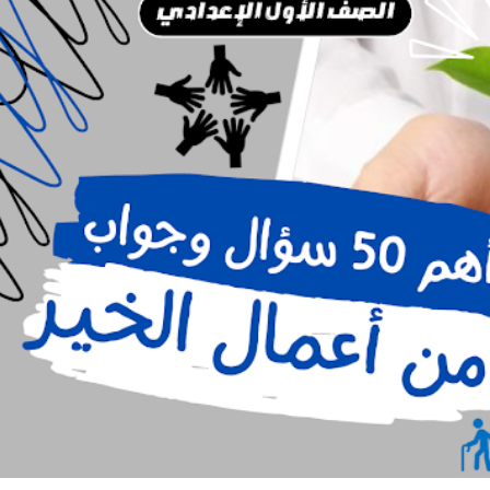
أهم 50 سؤال في نص (من أعمال الخير) - الصف الأول الإعدادي (دروس النصوص) | الترم الثاني