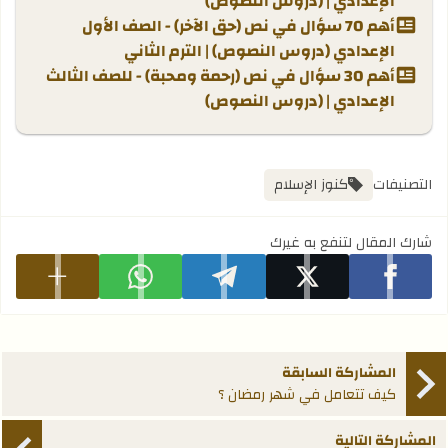
الإعدادي | (دروس النصوص)
أهم 70 سؤال في نص (حق الآخر) - الصف الأول
الإعدادي (دروس النصوص) | الترم الثاني
أهم 30 سؤال في نص (رحمة ومحبة) - للصف الثالث
الإعدادي | (دروس النصوص)
التصنيفات
كنوز الإسلام
شارك المقال لتنفع به غيرك
شارك على facebook
شارك على x
شارك على telegram
شارك على whatsapp
عرض المزيد
المشاركة السابقة
كيف تتعامل في شهر رمضان ؟
المشاركة التالية