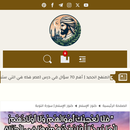
pinterest
facebook
telegram
instagram
youtube
x
Kahlawy Hassan
0
القائمة
العلامات المرجعية
البحث في المدونة
أهم 70 سؤال في درس (مصر هذه هي التي ستبقى) - للصف الأول الإعدادي
الصفحة الرئيسية
كنوز الإسلام
كنوز الإسلام | سورة التوبة