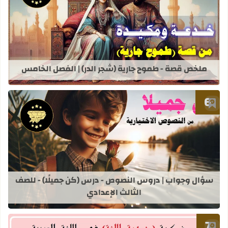
قراءة المزيد عن ملخص قصة - طموح جار
ملخص قصة - طموح جارية (شجر الدر) | الفصل الخامس
أضف إلى العلامات المرجعية
قراءة المزيد عن سؤال وجواب | دروس ا
سؤال وجواب | دروس النصوص - درس (كن جميلًا) - للصف
الثالث الإعدادي