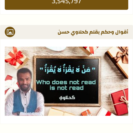
3,545,797
أقوال وحكم بقلم كحلاوي حسن