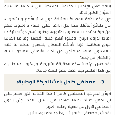
((لقد جهل الإنجليز الحقيقة الواضحة التي سجلها ماسبيرو
المؤرخ الكبير قائلا:
"إن هذه الأمة المصرية العنيفة دون سائر الأمم والشعوب،
تدل طبائع أبنائها، كما تدل آثارها، على البقاء والخلود، فكم
من مرة اجتاحها الغاصبون الأقوياء، وظنوا أنهم حوَّلوا أرضها
رمادا تذروه الرياح، وظنوا أنهم قلبوا مُدنها وقراها أنقاضا
فوق سكانها، فإذا بأولئك السكان ينفضون عنهم ما ظنه
الغاصبون فناء، ويبعثون من تحت الأنقاض ليعيدوا البناء
والكفاح من جديد".
لقد جهل الإنجليز هذه الحقيقة التاريخية وسِخروا بها حتى لا
بين هذا الظلام نجم جديد، يدعو لبعث جديد)).
3-
مصطفى كامل باعث الحركة الوطنية:
((وأي نجم غير (مصطفى كامل)؟ هذا الشاب الذي صمم على
أن يجعل حياته كلها جهادا في سبيل بلاده، وأن يكون
المحامي الأول عن قضية وطنه العزيز.
لقد رأى مصطفى كامل أن يبدأ جهاده بوسيلتين: