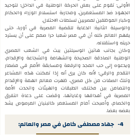
الأولى: تقوم على بعض الحركة الوطنية في الداخل؛ لتوحيد
الجهود ضد المستعمرين، ومحاربة استسلام الوزراء والحكام
وكبار الموظفين لمصريين لسلطات الاحتلال.
والوسيلة الثانية: الدعاية للقضية المصرية في أوربا، حتى
يفهم العالم كله أن في مصر شعبا حرا صمم على أن يسترد
حريته واستقلاله.
وكان بجانب هاتين الوسيلتين يبث في الشعب المصري
الوطنية الصادقة الصحيحة والشهامة والشجاعة والإقدام،
ويدعوه إلى حب المجد والرفعة ومسابقة الأمم في مضمار
التقدم والرقي؛ لأنه كان يرى أنه إذا تمكنت هذه المشاعر
وتلك الصفات من كل مصري، ظهرت معالم الهمة والإقدام
والتضامن بين مختلف الطبقات والهيئات واتحدت الأمة
المصرية في أهدافها وغاياتها، وقضت على دعاة التفرق
والخصام، وأصبحت أمام المستعمر كالبنيان المرصوص يشد
بعضه بعضا.
4-
جهاد مصطفى كامل في مصر والعالم: