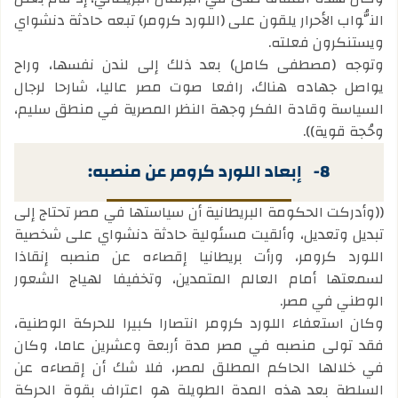
النُّواب الأحرار يلقون على (اللورد كرومر) تبعه حادثة دنشواي
ويستنكرون فعلته.
وتوجه (مصطفى كامل) بعد ذلك إلى لندن نفسها، وراح
يواصل جهاده هناك، رافعا صوت مصر عاليا، شارحا لرجال
السياسة وقادة الفكر وجهة النظر المصرية في منطق سليم،
وحُجة قوية)).
8-
إبعاد اللورد كرومر عن منصبه:
((وأدركت الحكومة البريطانية أن سياستها في مصر تحتاج إلى
تبديل وتعديل، وألقيت مسئولية حادثة دنشواي على شخصية
اللورد كرومر، ورأت بريطانيا إقصاءه عن منصبه إنقاذا
لسمعتها أمام العالم المتمدين، وتخفيفا لهياج الشعور
الوطني في مصر.
وكان استعفاء اللورد كرومر انتصارا كبيرا للحركة الوطنية،
فقد تولى منصبه في مصر مدة أربعة وعشرين عاما، وكان
في خلالها الحاكم المطلق لمصر، فلا شك أن إقصاءه عن
السلطة بعد هذه المدة الطويلة هو اعتراف بقوة الحركة