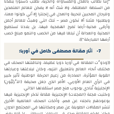
"إننا نطالب بالعدل والمساواة والحرية، نطلب دستورا يُنقذنا
من السلطة المطلقة، ولا شك أنه لا يمكن للعالم المتمدين
وللرجال المحبين للحرية والعدل في إنجلترا إلا أني كونوا معنا،
ويطلبوا مثلنا ألا تكون مصر – تلك التي وهبتْ للعالم أجمل
وأرقى مدنية-أرضا تمرح الهمجية فيها، بل بلادنا تستطيع
المدنية والعدالة أن تبلغا فيها من الخصب والنمو مبلغ خصب
أرضها المباركة")).
7-
آثار مقالة مصطفى كامل في أوربا:
((ودوَّت المقالة في أوربا دويا عظيما، وتناقلتها الصحف في
مختلف أنحاء العالم بالتعليق النزيه، وكان لبلاغتها وعبارتها
القوية المؤثرة، الصادرة من زعيم الحركة الوطنية تأثير كبير
في الرأي العام الأوربي، الأمر الذي جعل صحيفة (التَّربْيُون)
الإنجليزية تُنادي بوجوب منح مصر استقلالها الذاتي.
وكتبت مجلة (المجلات) الإنجليزية مقالة تذكر الإنجليزية فيها
بوعودهم بالجلاء عن مصر، وأخذت الصحف العالمية الأخرى
تنشر المقالات الطويلة عن صمر ومكانتها في المجتمع الدول.
وكان لهذه المقالة صدى في البرلمان البريطاني، إذ قام بعض