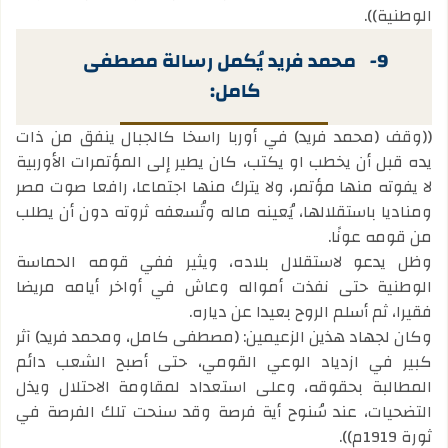
الوطنية)).
9-
محمد فريد يُكمل رسالة مصطفى
كامل:
((وقف (محمد فريد) في أوربا راسخا كالجبال ينفق من ذات
يده قبل أن يخطب او يكتب، كان يطير إلى المؤتمرات الأوربية
لا يفوته منها مؤتمر، ولا يترك منها اجتماعا، رافعا صوت مصر
ومناديا باستقلالها، يُعينه ماله وتُسعفه ثروته دون أن يطلب
من قومه عونًا.
وظل يدعو لاستقلال بلاده، ويثير ففي قومه الحماسة
الوطنية حتى نفذت أمواله وعاش في أواخر أيامه مريضا
فقيرا، ثم أسلم الروح بعيدا عن دياره.
وكان لجهاد هذين الزعيمين: (مصطفى كامل، ومحمد فريد) آثر
كبير في ازدياد الوعي القومي، حتى أصبح الشعب دائم
المطالبة بحقوقه، وعلى استعداد لمقاومة الاحتلال ويذل
التضحيات، عند سُنوح أية فرصة وقد سنحت تلك الفرصة في
ثورة 1919م)).