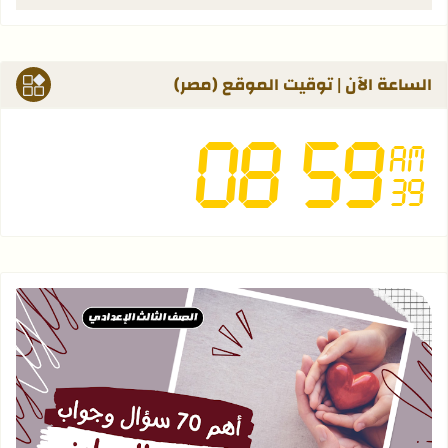
الساعة الآن | توقيت الموقع (مصر)
قراءة المزيد عن أهم 70 سؤال في نص [ رسالة إلى ابني ] - الصف الثالث الإعدادي | الترم الثاني