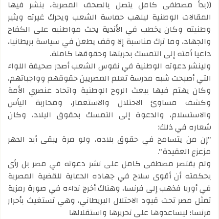
((بدأ مصطفى كامل يتصل بالصحف المصرية، ينشر فيها
المقالات الوطنية ليلهب حماسة الشعب ويحرك غيرته ويثير
وطنيته وكان يخطب في الأندية يحث مواطنيه على الكفاح
والجهاد، وما ترك مناسبة إلا وقف يطعن في سياسة بريطانيا،
داعيا أمته إلى التمسك بحريتها وحقوقها كاملة.
ولينشر دعوته الوطنية في نفوس الشعب أصدر صحيفة اللواء
التي أصبحت شبه مدرسة تعلم المصريين حقوقهم وواجباتهم،
وكان يهتم فيها ببعث الروح الوطنية واتحاد عنصري الأمة
وكشف مساوئ الاحتلال والاستعمار، ومحاربة اليأس
والاستسلام، والدعوة إلى التمسك بحقوق البلاد، وكان
شعاره في ذلك:
"إن من يتسامح في حقوق بلاده، ولو مرة يبقى أبد الدهر
مزعزع العقيدة".
ولم يقتصر مصطفى كامل على نشر دعوته في مصر بل رأى
بحكمته أن أقوى سلاح في جهاده الدعاية للقضية المصرية
في أوربا فذهب إلى فرنسا، وهناك أخرج نداءه في صورة رمزية
تمثل مصر تحت قيود الاحتلال البريطاني، وهي تستغيث بأحرار
فرنسا؛ ليساعدوها على تحريرها واستقلالها