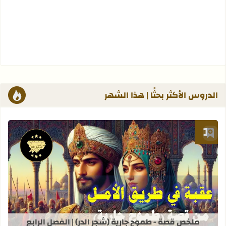
الدروس الأكثر بحثًا | هذا الشهر
أضف إلى العلامات المرجعية
قراءة المزيد عن ملخص قصة - طموح جاري
ملخص قصة - طموح جارية (شجر الدر) | الفصل الرابع