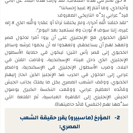
"لا حق لكم في هذه المطالب، لقد ورثت هذه البلاد عن آبائي
وأجدادي، وما أنتم إلا عبيد إحساننا"
فردَّ عرابي ردَّه التاريخي المعروف:
"لقد خلقنا الله أحرارا، ولم يخلقنا تراثا أو عقارا والله الذي لا إله
غيره، إننا سوف لا نُورث ولا نستعبد بعد اليوم".
اتفق الخديوي مع الإنجليزي على أن يروا أمرا لدخول مصر
وتعهد لهم أن يساعدهم، وتعهدوا له أن يحموا عرشه وسافر
الخديوي إلى قصر رأس التين؛ ليكون في حماية الأسطول
الإنجليزي الذي دحل ميناء الإسكندرية، وقامت الفتن في
البلاد، وضرب الأسطول الإنجليزي في الإسكندرية، واضطر
عرابي إلى الدخول في الحرب ضد الإنجليز الذين انحاز إليهم
الخديوي، ووقف الشعب المصري بكل ما يملك بجانب الجيش
وقائده العظيم عرابي، ووقعت النكسة الكبرى بوصول
الجيش الإنجليزي إلى القاهرة العباسية، ثم القلعة التي
سلَّمها لهم (خنفس) قائد حاميتها)).
2-
المؤرخ (ماسبيرو) يقرر حقيقة الشعب
المصري: