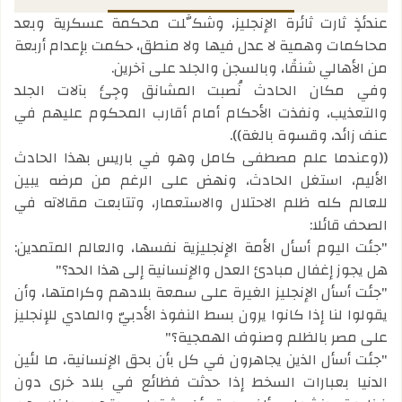
عندئذٍ ثارت ثائرة الإنجليز، وشكَّلت محكمة عسكرية وبعد
محاكمات وهمية لا عدل فيها ولا منطق، حكمت بإعدام أربعة
من الأهالي شنقًا، وبالسجن والجلد على آخرين.
وفي مكان الحادث نُصبت المشانق وجِئَ بآلات الجلد
والتعذيب، ونفذت الأحكام أمام أقارب المحكوم عليهم في
عنف زائد، وقسوة بالغة)).
((وعندما علم مصطفى كامل وهو في باريس بهذا الحادث
الأليم، استغل الحادث، ونهض على الرغم من مرضه يبين
للعالم كله ظلم الاحتلال والاستعمار، وتتابعت مقالاته في
الصحف قائلا:
"جئت اليوم أسأل الأمة الإنجليزية نفسها، والعالم المتمدين:
هل يجوز إغفال مبادئ العدل والإنسانية إلى هذا الحد؟"
"جئت أسأل الإنجليز الغيرة على سمعة بلادهم وكرامتها، وأن
يقولوا لنا إذا كانوا يرون بسط النفوذ الأدبيّ والمادي للإنجليز
على مصر بالظلم وصنوف الهمجية؟"
"جئت أسأل الذين يجاهرون في كل بأن بحق الإنسانية، ما لئين
الدنيا بعبارات السخط إذا حدثت فظائع في بلاد خرى دون