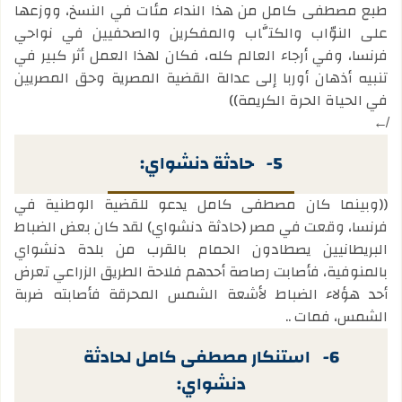
طبع مصطفى كامل من هذا النداء مئات في النسخ، ووزعها
على النوّاب والكتَّاب والمفكرين والصحفيين في نواحي
فرنسا، وفي أرجاء العالم كله، فكان لهذا العمل أثر كبير في
تنبيه أذهان أوربا إلى عدالة القضية المصرية وحق المصريين
في الحياة الحرة الكريمة))
↚
5-
حادثة دنشواي:
((وبينما كان مصطفى كامل يدعو للقضية الوطنية في
فرنسا، وقعت في مصر (حادثة دنشواي) لقد كان بعض الضباط
البريطانيين يصطادون الحمام بالقرب من بلدة دنشواي
بالمنوفية، فأصابت رصاصة أحدهم فلاحة الطريق الزراعي تعرض
أحد هؤلاء الضباط لأشعة الشمس المحرقة فأصابته ضربة
الشمس، فمات ..
6-
استنكار مصطفى كامل لحادثة
دنشواي: