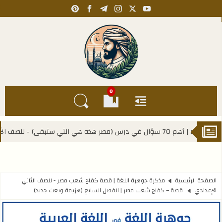
pinterest
facebook
telegram
instagram
youtube
x
Kahlawy Hassan
0
القائمة
العلامات المرجعية
البحث في المدونة
المنهج
الصفحة الرئيسية
مذكرة جوهرة اللغة | قصة كفاح شعب مصر - للصف الثاني
الإعدادي
قصة – كفاح شعب مصر | الفصل السابع (هزيمة وبعث جديد)