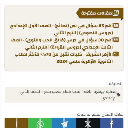
مقالات مقترحة
أهم 45 سؤال في نص (نصائح) - الصف الأول الإعدادي
(دروس النصوص) | الترم الثاني
أهم 30 سؤال في درس (فالق الحب والنوى) - الصف
الثالث الإعدادي (دروس القراءة) | الترم الثاني
الأزهر الشريف | كليات تقبل من 70% فأكثر لطلاب
الثانوية الأزهرية علمي 2024
التصنيفات
مذكرة جوهرة اللغة | قصة كفاح شعب مصر - للصف الثاني
الإعدادي
شارك المقال لتنفع به غيرك
شارك على facebook
شارك على x
شارك على telegram
شارك على whatsapp
عرض المزيد