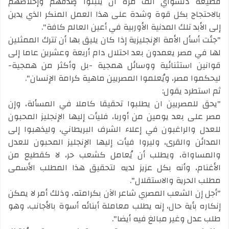
فظيعة دنشواي ألف مرة أن يثبتوا صٍدقهم وإخلاصهم
بالاحتجاج بكل قوة وشدة على هذا العمل المنكر الذي يدين
إلى الأبد تلك المدنية الأوربية في أعين العالم كافة".
"جئت أسأل الأمة الإنجليزية إذا كان يليق بها أن تترك الممثلين
لها في مصر يعمدون بعد احتلال دام أربعة وعشرين عاما إلى
قوانين استثنائية ووسائل همجية -بل وأكثر من همجية-
ليحكموا مصر، ويُعلموا المصريين ماهية كرامة الإنسان".
ثم استطرد يقول:
"يحق للمصريين ان يطلبوا تحقيقا كاملا في المسألة، وإن
مصر على بعد يومين من أوربا، فليأت إليها الإنجليز المحبون
للعدل والراغبون في إعلاء الشرف البريطاني، وليذهبوا إلى
المدائن والقرى، وليروا فيأت إليها الإنجليز المحبون للعدل
والمساواة، ويطلب أن يُعامل كشعب حر، لا كقطيع من
الأغنام، وأنه بكل عزيز لديه لتحقيق هذا المطلب الأسمى
مطلب الحرية والاستقلال".
"أجل إن الشعب المصري شاعر الآن بكرامته، وذلك أمر لا يمكن
إنكاره بأية حال، إنه يطلب معاملة أبنائه أسوة بالأجانب، وهو
طلب عدل وغير مبالغ فيه أيضا".